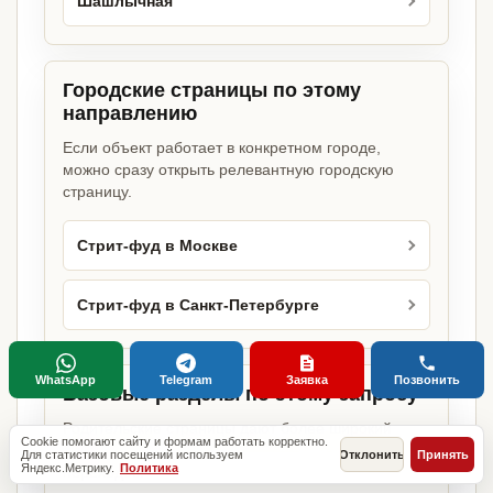
Шашлычная
Городские страницы по этому
направлению
Если объект работает в конкретном городе,
можно сразу открыть релевантную городскую
страницу.
Стрит-фуд в Москве
Стрит-фуд в Санкт-Петербурге
WhatsApp
Telegram
Заявка
Позвонить
Базовые разделы по этому запросу
Родительские страницы дают более широкий
Cookie помогают сайту и формам работать корректно.
обзор услуги, объекта или региона без лишних
Для статистики посещений используем
Отклонить
Принять
Яндекс.Метрику.
Политика
переходов.