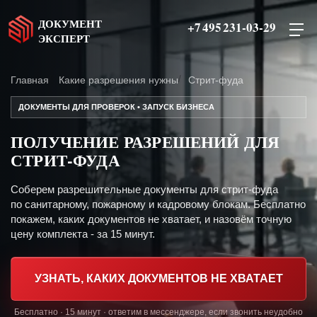
ДОКУМЕНТ
+7 495 231-03-29
ЭКСПЕРТ
Главная
Какие разрешения нужны
Стрит-фуда
ДОКУМЕНТЫ ДЛЯ ПРОВЕРОК • ЗАПУСК БИЗНЕСА
ПОЛУЧЕНИЕ РАЗРЕШЕНИЙ ДЛЯ
СТРИТ-ФУДА
Соберем разрешительные документы для стрит-фуда
по санитарному, пожарному и кадровому блокам. Бесплатно
покажем, каких документов не хватает, и назовём точную
цену комплекта - за 15 минут.
УЗНАТЬ, КАКИХ ДОКУМЕНТОВ НЕ ХВАТАЕТ
Бесплатно · 15 минут · ответим в мессенджере, если звонить неудобно