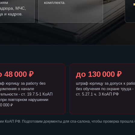
ниям
комплекта.
адзора, МЧС,
а и кадров.
 48 000 ₽
до 130 000 ₽
аф юрлицу за работу без
штраф юрлицу за допуск к рабо
домления о начале
без обучения по охране труда -
ельности - ст. 19.7.5-1 КоАП
ст. 5.27.1 ч. 3 КоАП РФ
 при повторном нарушении
0 000 ₽
ии КоАП РФ. Подготовим документы для спа-салона, чтобы проверка прошла 