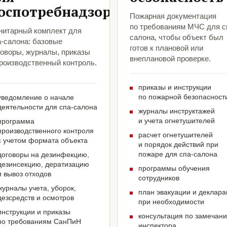
оспотребнадзора
Пожарная документация
по требованиям МЧС для с
нитарный комплект для
салона, чтобы объект был
а-салона: базовые
готов к плановой или
говоры, журналы, приказы
внеплановой проверке.
производственный контроль.
приказы и инструкции
по пожарной безопасност
уведомление о начале
деятельности для спа-салона
журналы инструктажей
и учета огнетушителей
программа
производственного контроля
расчет огнетушителей
с учетом формата объекта
и порядок действий при
пожаре для спа-салона
договоры на дезинфекцию,
дезинсекцию, дератизацию
программы обучения
и вывоз отходов
сотрудников
журналы учета, уборок,
план эвакуации и деклар
дезсредств и осмотров
при необходимости
инструкции и приказы
консультация по замечан
по требованиям СанПиН
инспектора