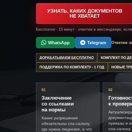
УЗНАТЬ, КАКИХ ДОКУМЕНТОВ
НЕ ХВАТАЕТ
Бесплатно · 15 минут · ответим в мессенджере, есл
WhatsApp
Telegram
Ответим за
ДОРАБАТЫВАЕМ БЕСПЛАТНО
КОМПЛЕКТ ПО 
ПОДДЕРЖКА ПО КОМПЛЕКТУ - 1 ГОД
НОВЫЕ ТР
01
02
Заключение
Готовнос
со ссылками
к провер
на нормы
Актуализир
документац
Какие разрешения
приказы и и
обязательны спа-салону,
спа-салона
где нужна лицензия, а что