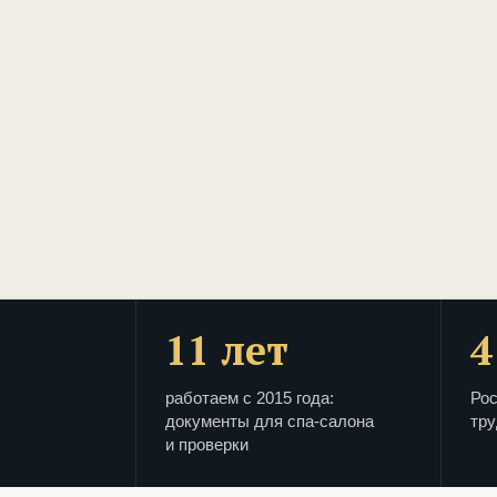
11 лет
4
работаем с 2015 года:
Рос
документы для спа-салона
тру
и проверки