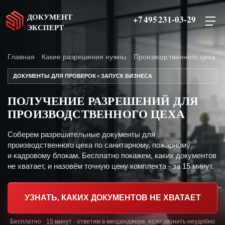
ДОКУМЕНТ
+7 495 231-03-29
ЭКСПЕРТ
Главная
Какие разрешения нужны
Производственного цеха
ДОКУМЕНТЫ ДЛЯ ПРОВЕРОК • ЗАПУСК БИЗНЕСА
ПОЛУЧЕНИЕ РАЗРЕШЕНИЙ ДЛЯ
ПРОИЗВОДСТВЕННОГО ЦЕХА
Соберем разрешительные документы для
производственного цеха по санитарному, пожарному
и кадровому блокам. Бесплатно покажем, каких документов
не хватает, и назовём точную цену комплекта - за 15 минут.
УЗНАТЬ, КАКИХ ДОКУМЕНТОВ НЕ ХВАТАЕТ
Бесплатно · 15 минут · ответим в мессенджере, если звонить неудобно