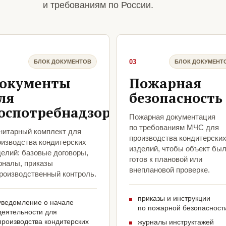
и требованиям по России.
03
БЛОК ДОКУМЕНТОВ
БЛОК ДОКУМЕНТ
окументы
Пожарная
ля
безопасность
оспотребнадзора
Пожарная документация
по требованиям МЧС для
нитарный комплект для
производства кондитерски
оизводства кондитерских
изделий, чтобы объект бы
делий: базовые договоры,
готов к плановой или
рналы, приказы
внеплановой проверке.
производственный контроль.
приказы и инструкции
уведомление о начале
по пожарной безопасност
деятельности для
производства кондитерских
журналы инструктажей