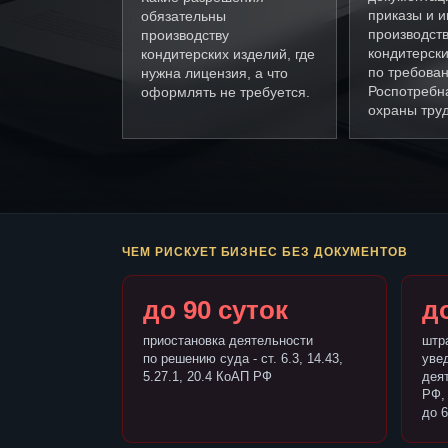
приказы и и
обязательны
производст
производству
кондитерски
кондитерских изделий, где
по требова
нужна лицензия, а что
Роспотребн
оформлять не требуется.
охраны труд
ЧЕМ РИСКУЕТ БИЗНЕС БЕЗ ДОКУМЕНТОВ
до 90 суток
до
приостановка деятельности
штр
по решению суда - ст. 6.3, 14.43,
уве
5.27.1, 20.4 КоАП РФ
деят
РФ,
до 6