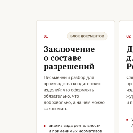
01
02
БЛОК ДОКУМЕНТОВ
Заключение
Д
о составе
д
разрешений
Р
Письменный разбор для
Са
производства кондитерских
пр
изделий: что оформлять
из
обязательно, что
жу
добровольно, а на чём можно
и 
сэкономить.
анализ вида деятельности
и применимых нормативов