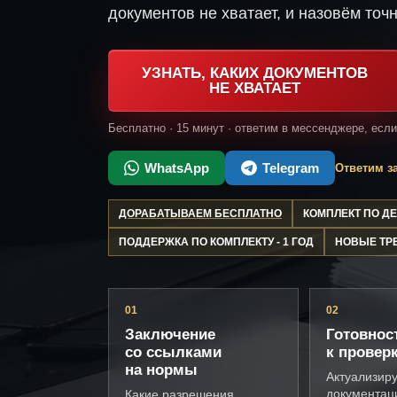
документов не хватает, и назовём точн
УЗНАТЬ, КАКИХ ДОКУМЕНТОВ
НЕ ХВАТАЕТ
Бесплатно · 15 минут · ответим в мессенджере, есл
WhatsApp
Telegram
Ответим за
ДОРАБАТЫВАЕМ БЕСПЛАТНО
КОМПЛЕКТ ПО 
ПОДДЕРЖКА ПО КОМПЛЕКТУ - 1 ГОД
НОВЫЕ ТР
01
02
Заключение
Готовнос
со ссылками
к провер
на нормы
Актуализир
документац
Какие разрешения