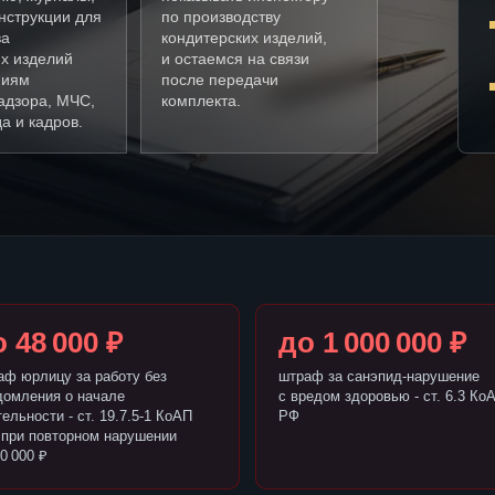
нструкции для
по производству
ва
кондитерских изделий,
х изделий
и остаемся на связи
ниям
после передачи
адзора, МЧС,
комплекта.
а и кадров.
 48 000 ₽
до 1 000 000 ₽
аф юрлицу за работу без
штраф за санэпид-нарушение
домления о начале
с вредом здоровью - ст. 6.3 Ко
ельности - ст. 19.7.5-1 КоАП
РФ
 при повторном нарушении
0 000 ₽