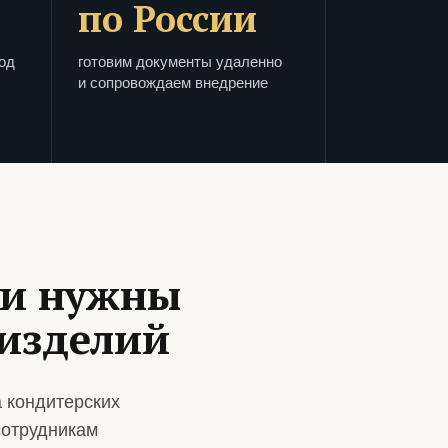
по России
од
готовим документы удаленно
и сопровождаем внедрение
ии нужны
 изделий
 кондитерских
сотрудникам