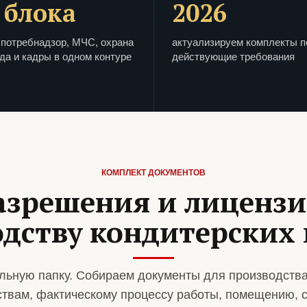
 блока
2026
потребнадзор, МЧС, охрана
актуализируем комплекты п
да и кадры в одном контуре
действующие требования
КОМПЛЕКТ ДОКУМЕНТОВ
азрешения и лиценз
дству кондитерских
льную папку. Собираем документы для производства
ствам, фактическому процессу работы, помещению, 