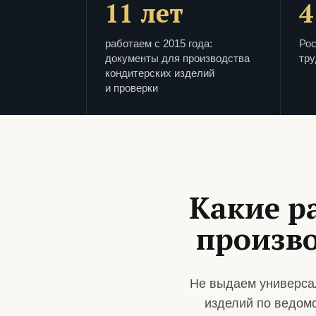
11 лет
4
работаем с 2015 года:
Рос
документы для производства
тру
кондитерских изделий
и проверки
Какие р
произво
Не выдаем универса
изделий по ведом