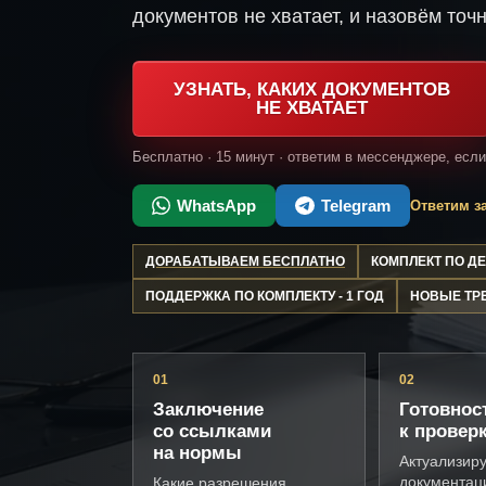
документов не хватает, и назовём точн
УЗНАТЬ, КАКИХ ДОКУМЕНТОВ
НЕ ХВАТАЕТ
Бесплатно · 15 минут · ответим в мессенджере, есл
WhatsApp
Telegram
Ответим за
ДОРАБАТЫВАЕМ БЕСПЛАТНО
КОМПЛЕКТ ПО 
ПОДДЕРЖКА ПО КОМПЛЕКТУ - 1 ГОД
НОВЫЕ ТР
01
02
Заключение
Готовнос
со ссылками
к провер
на нормы
Актуализир
документац
Какие разрешения