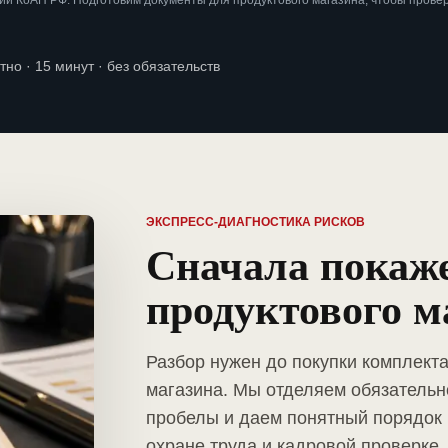
и КоАП РФ. Подготовим документы для продуктового магазина, чтобы прове
тно · 15 минут · без обязательств
ЭКСПРЕСС-ДИАГНОСТИКА РИСКОВ
Сначала покаж
продуктового м
Разбор нужен до покупки комплект
магазина. Мы отделяем обязательн
пробелы и даем понятный порядок 
охране труда и кадровой проверке.