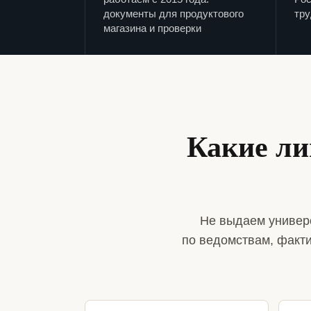
документы для продуктового
тру
магазина и проверки
Какие ли
Не выдаем универ
по ведомствам, факт