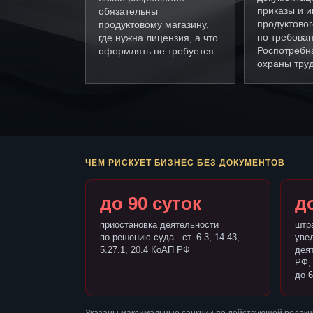
приказы и и
обязательны
продуктовог
продуктовому магазину,
по требова
где нужна лицензия, а что
Роспотребн
оформлять не требуется.
охраны труд
ЧЕМ РИСКУЕТ БИЗНЕС БЕЗ ДОКУМЕНТОВ
до 90 суток
до
приостановка деятельности
штр
по решению суда - ст. 6.3, 14.43,
уве
5.27.1, 20.4 КоАП РФ
деят
РФ,
до 6