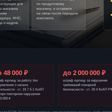
нструкции для
по продуктовому
о магазина
магазину, и остаемся
ниям
на связи после передачи
адзора, МЧС,
комплекта.
а и кадров.
 48 000 ₽
до 2 000 000 ₽
аф юрлицу за работу без
штраф юрлицу за нарушение
домления о начале
требований пожарной
ельности - ст. 19.7.5-1 КоАП
безопасности - ст. 20.4 КоАП Р
 при повторном нарушении
0 000 ₽