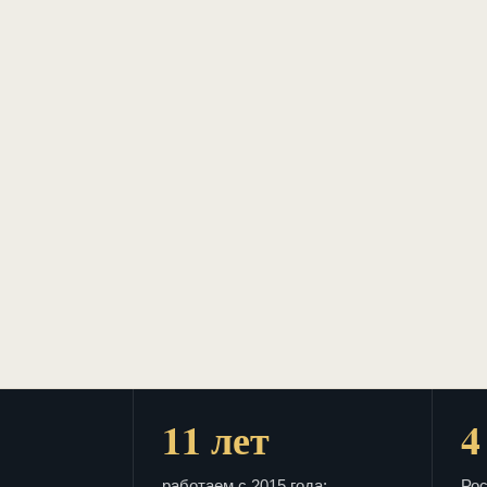
11 лет
4
работаем с 2015 года:
Рос