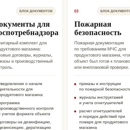
03
БЛОК ДОКУМЕНТОВ
БЛОК ДОКУМЕНТ
окументы для
Пожарная
оспотребнадзора
безопасность
нитарный комплект для
Пожарная документация
дуктового магазина:
по требованиям МЧС для
зовые договоры, журналы,
продуктового магазина, чт
иказы и производственный
объект был готов к планов
троль.
или внеплановой проверке.
уведомление о начале
приказы и инструкции
деятельности для
по пожарной безопасност
продуктового магазина
журналы инструктажей
программа
и учета огнетушителей
производственного контроля
расчет огнетушителей
с учетом формата объекта
и порядок действий при
договоры на дезинфекцию,
пожаре для продуктового
дезинсекцию, дератизацию
магазина