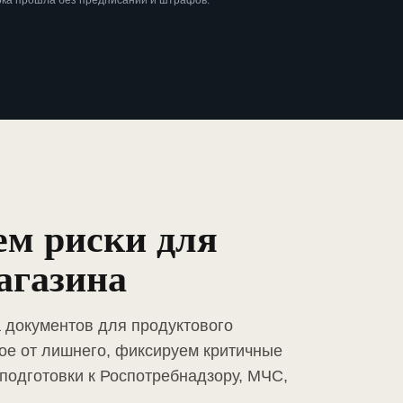
рка прошла без предписаний и штрафов.
ем риски для
агазина
а документов для продуктового
ое от лишнего, фиксируем критичные
подготовки к Роспотребнадзору, МЧС,