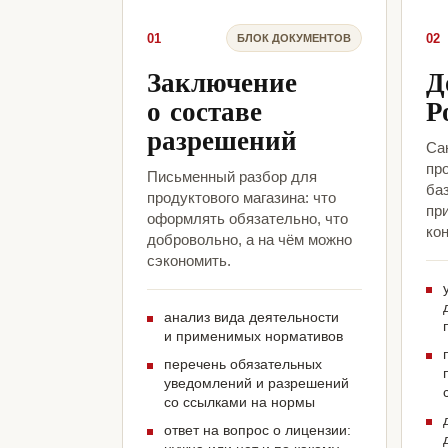
01
02
БЛОК ДОКУМЕНТОВ
Заключение
Д
о составе
Р
разрешений
Са
про
Письменный разбор для
ба
продуктового магазина: что
пр
оформлять обязательно, что
кон
добровольно, а на чём можно
сэкономить.
анализ вида деятельности
и применимых нормативов
перечень обязательных
уведомлений и разрешений
со ссылками на нормы
ответ на вопрос о лицензии: