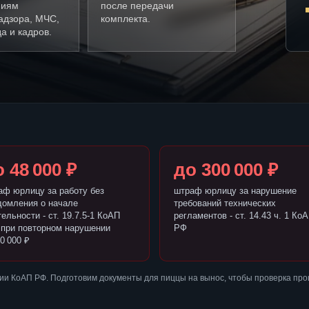
ниям
после передачи
адзора, МЧС,
комплекта.
а и кадров.
 48 000 ₽
до 300 000 ₽
аф юрлицу за работу без
штраф юрлицу за нарушение
домления о начале
требований технических
ельности - ст. 19.7.5-1 КоАП
регламентов - ст. 14.43 ч. 1 Ко
 при повторном нарушении
РФ
0 000 ₽
ии КоАП РФ. Подготовим документы для пиццы на вынос, чтобы проверка пр