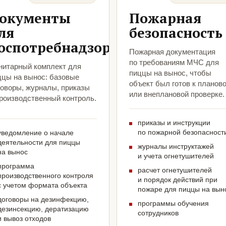
окументы
Пожарная
ля
безопасность
оспотребнадзора
Пожарная документация
по требованиям МЧС для
нитарный комплект для
пиццы на вынос, чтобы
ццы на вынос: базовые
объект был готов к планов
говоры, журналы, приказы
или внеплановой проверке.
производственный контроль.
приказы и инструкции
по пожарной безопасност
уведомление о начале
деятельности для пиццы
журналы инструктажей
на вынос
и учета огнетушителей
программа
расчет огнетушителей
производственного контроля
и порядок действий при
с учетом формата объекта
пожаре для пиццы на вын
договоры на дезинфекцию,
программы обучения
дезинсекцию, дератизацию
сотрудников
и вывоз отходов