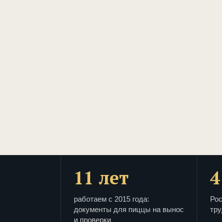
11 лет
4
работаем с 2015 года:
Рос
документы для пиццы на вынос
тру
и проверки