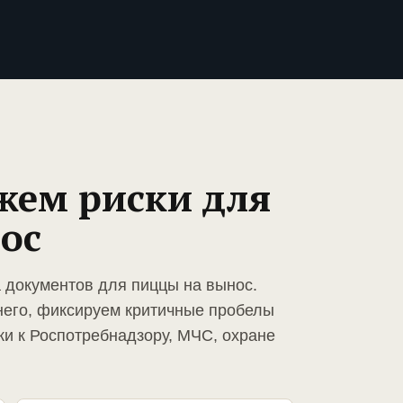
жем риски для
ос
а документов для пиццы на вынос.
него, фиксируем критичные пробелы
ки к Роспотребнадзору, МЧС, охране