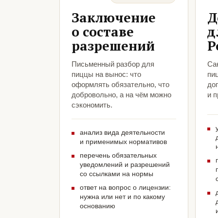
Заключение
Д
о составе
д
разрешений
Р
Письменный разбор для
Са
пиццы на вынос: что
пи
оформлять обязательно, что
до
добровольно, а на чём можно
и 
сэкономить.
анализ вида деятельности
и применимых нормативов
перечень обязательных
уведомлений и разрешений
со ссылками на нормы
ответ на вопрос о лицензии:
нужна или нет и по какому
основанию