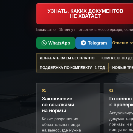
УЗНАТЬ, КАКИХ ДОКУМЕНТОВ
НЕ ХВАТАЕТ
Бесплатно · 15 минут · ответим в мессенджере, есл
WhatsApp
Telegram
Ответим за
ДОРАБАТЫВАЕМ БЕСПЛАТНО
КОМПЛЕКТ ПО 
ПОДДЕРЖКА ПО КОМПЛЕКТУ - 1 ГОД
НОВЫЕ ТР
01
02
Заключение
Готовнос
со ссылками
к провер
на нормы
Актуализир
документац
Какие разрешения
приказы и и
обязательны пицце
пиццы на в
на вынос, где нужна