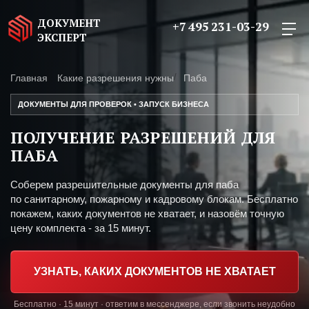
ДОКУМЕНТ
+7 495 231-03-29
ЭКСПЕРТ
Главная
Какие разрешения нужны
Паба
ДОКУМЕНТЫ ДЛЯ ПРОВЕРОК • ЗАПУСК БИЗНЕСА
ПОЛУЧЕНИЕ РАЗРЕШЕНИЙ ДЛЯ
ПАБА
Соберем разрешительные документы для паба
по санитарному, пожарному и кадровому блокам. Бесплатно
покажем, каких документов не хватает, и назовём точную
цену комплекта - за 15 минут.
УЗНАТЬ, КАКИХ ДОКУМЕНТОВ НЕ ХВАТАЕТ
Бесплатно · 15 минут · ответим в мессенджере, если звонить неудобно