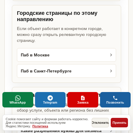
Городские страницы по этому
направлению
Если объект работает в конкретном городе,
можно сразу открыть релевантную городскую
страницу.
Паб в Москве
Паб в Санкт-Петербурге
Базовые разделы по этому запросу
WhatsApp
Telegram
Заявка
Позвонить
Родительские страницы дают более широкий
обзор услуги, объекта или региона без лишних
переходов.
Cookie помогают сайту и формам работать корректно.
Для статистики посещений используем
Отклонить
Принять
Яндекс.Метрику.
Политика
Какие разрешения нужны для бизнеса