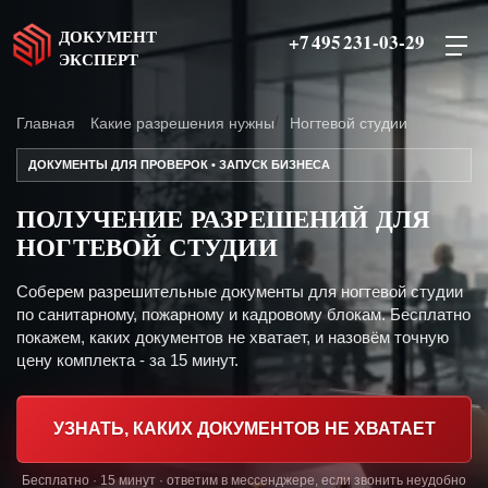
ДОКУМЕНТ
+7 495 231-03-29
ЭКСПЕРТ
Главная
Какие разрешения нужны
Ногтевой студии
ДОКУМЕНТЫ ДЛЯ ПРОВЕРОК • ЗАПУСК БИЗНЕСА
ПОЛУЧЕНИЕ РАЗРЕШЕНИЙ ДЛЯ
НОГТЕВОЙ СТУДИИ
Соберем разрешительные документы для ногтевой студии
по санитарному, пожарному и кадровому блокам. Бесплатно
покажем, каких документов не хватает, и назовём точную
цену комплекта - за 15 минут.
УЗНАТЬ, КАКИХ ДОКУМЕНТОВ НЕ ХВАТАЕТ
Бесплатно · 15 минут · ответим в мессенджере, если звонить неудобно