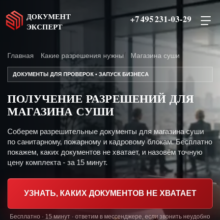
ДОКУМЕНТ
+7 495 231-03-29
ЭКСПЕРТ
Главная
Какие разрешения нужны
Магазина суши
ДОКУМЕНТЫ ДЛЯ ПРОВЕРОК • ЗАПУСК БИЗНЕСА
ПОЛУЧЕНИЕ РАЗРЕШЕНИЙ ДЛЯ
МАГАЗИНА СУШИ
Соберем разрешительные документы для магазина суши
по санитарному, пожарному и кадровому блокам. Бесплатно
покажем, каких документов не хватает, и назовём точную
цену комплекта - за 15 минут.
УЗНАТЬ, КАКИХ ДОКУМЕНТОВ НЕ ХВАТАЕТ
Бесплатно · 15 минут · ответим в мессенджере, если звонить неудобно