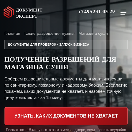
ДОКУМЕНТ
+7 495 231-03-29
ЭКСПЕРТ
Главная
Какие разрешения нужны
Магазина суши
ДОКУМЕНТЫ ДЛЯ ПРОВЕРОК • ЗАПУСК БИЗНЕСА
ПОЛУЧЕНИЕ РАЗРЕШЕНИЙ ДЛЯ
МАГАЗИНА СУШИ
Соберем разрешительные документы для магазина суши
по санитарному, пожарному и кадровому блокам. Бесплатно
покажем, каких документов не хватает, и назовём точную
цену комплекта - за 15 минут.
УЗНАТЬ, КАКИХ ДОКУМЕНТОВ НЕ ХВАТАЕТ
Бесплатно · 15 минут · ответим в мессенджере, если звонить неудобно