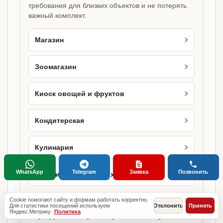
требования для близких объектов и не потерять
важный комплект.
Магазин
Зоомагазин
Киоск овощей и фруктов
Кондитерская
Кулинария
WhatsApp
Telegram
Заявка
Позвонить
Магазин кондитерских изделий
Cookie помогают сайту и формам работать корректно.
Для статистики посещений используем
Отклонить
Принять
Яндекс.Метрику.
Политика
Городские страницы по этому