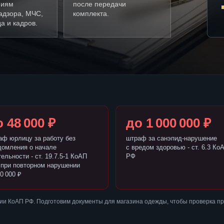
ниям
после передачи
адзора, МЧС,
комплекта.
а и кадров.
 48 000 ₽
до 1 000 000 ₽
аф юрлицу за работу без
штраф за санэпид-нарушение
домления о начале
с вредом здоровью - ст. 6.3 Ко
ельности - ст. 19.7.5-1 КоАП
РФ
 при повторном нарушении
0 000 ₽
ии КоАП РФ. Подготовим документы для магазина одежды, чтобы проверка п