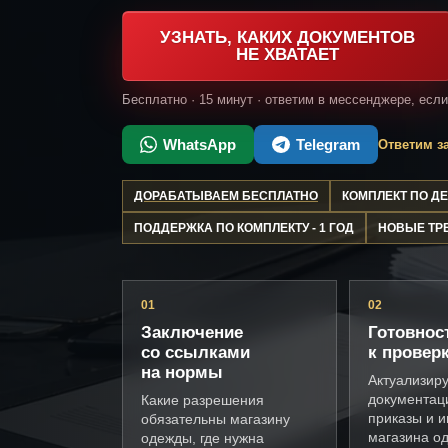
УЗНАТЬ, КАКИХ ДОКУМЕНТОВ
НЕ ХВАТАЕТ
Бесплатно · 15 минут · ответим в мессенджере, есл
WhatsApp
Telegram
Ответим за
ДОРАБАТЫВАЕМ БЕСПЛАТНО
КОМПЛЕКТ ПО 
ПОДДЕРЖКА ПО КОМПЛЕКТУ - 1 ГОД
НОВЫЕ ТР
01
02
Заключение
Готовнос
со ссылками
к провер
на нормы
Актуализир
документац
Какие разрешения
приказы и и
обязательны магазину
магазина о
одежды, где нужна