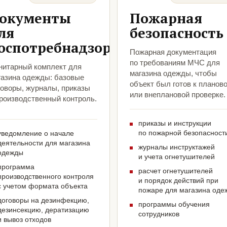
окументы
Пожарная
ля
безопасность
оспотребнадзора
Пожарная документация
по требованиям МЧС для
нитарный комплект для
магазина одежды, чтобы
газина одежды: базовые
объект был готов к планов
говоры, журналы, приказы
или внеплановой проверке.
производственный контроль.
приказы и инструкции
по пожарной безопасност
уведомление о начале
деятельности для магазина
журналы инструктажей
одежды
и учета огнетушителей
программа
расчет огнетушителей
производственного контроля
и порядок действий при
с учетом формата объекта
пожаре для магазина оде
договоры на дезинфекцию,
программы обучения
дезинсекцию, дератизацию
сотрудников
и вывоз отходов