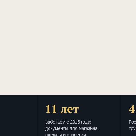
11 лет
4
работаем с 2015 года:
Рос
документы для магазина
тру
одежды и проверки