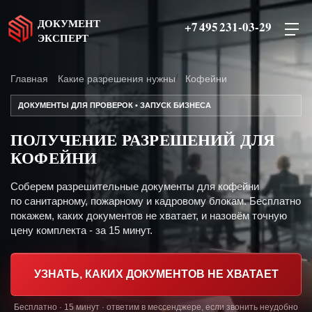
ДОКУМЕНТ
+7 495 231-03-29
ЭКСПЕРТ
Главная
Какие разрешения нужны
Кофейни
ДОКУМЕНТЫ ДЛЯ ПРОВЕРОК • ЗАПУСК БИЗНЕСА
ПОЛУЧЕНИЕ РАЗРЕШЕНИЙ ДЛЯ
КОФЕЙНИ
Соберем разрешительные документы для кофейни
по санитарному, пожарному и кадровому блокам. Бесплатно
покажем, каких документов не хватает, и назовём точную
цену комплекта - за 15 минут.
УЗНАТЬ, КАКИХ ДОКУМЕНТОВ НЕ ХВАТАЕТ
Бесплатно · 15 минут · ответим в мессенджере, если звонить неудобно