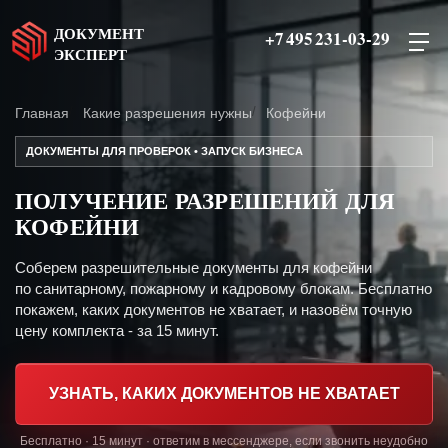
ДОКУМЕНТ
+7 495 231-03-29
ЭКСПЕРТ
Главная
Какие разрешения нужны
Кофейни
ДОКУМЕНТЫ ДЛЯ ПРОВЕРОК • ЗАПУСК БИЗНЕСА
ПОЛУЧЕНИЕ РАЗРЕШЕНИЙ ДЛЯ
КОФЕЙНИ
Соберем разрешительные документы для кофейни
по санитарному, пожарному и кадровому блокам. Бесплатно
покажем, каких документов не хватает, и назовём точную
цену комплекта - за 15 минут.
УЗНАТЬ, КАКИХ ДОКУМЕНТОВ НЕ ХВАТАЕТ
Бесплатно · 15 минут · ответим в мессенджере, если звонить неудобно