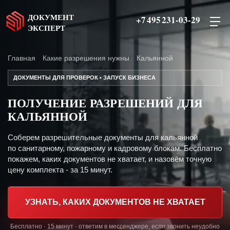
ДОКУМЕНТ
+7 495 231-03-29
ЭКСПЕРТ
Главная
Какие разрешения нужны
Кальянной
ДОКУМЕНТЫ ДЛЯ ПРОВЕРОК • ЗАПУСК БИЗНЕСА
ПОЛУЧЕНИЕ РАЗРЕШЕНИЙ ДЛЯ
КАЛЬЯННОЙ
Соберем разрешительные документы для кальянной
по санитарному, пожарному и кадровому блокам. Бесплатно
покажем, каких документов не хватает, и назовём точную
цену комплекта - за 15 минут.
УЗНАТЬ, КАКИХ ДОКУМЕНТОВ НЕ ХВАТАЕТ
Бесплатно · 15 минут · ответим в мессенджере, если звонить неудобно