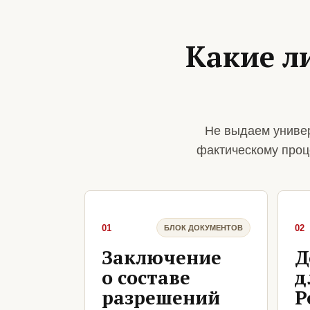
Какие л
Не выдаем универ
фактическому проц
01
02
БЛОК ДОКУМЕНТОВ
Заключение
Д
о составе
д
разрешений
Р