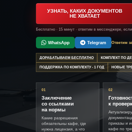
УЗНАТЬ, КАКИХ ДОКУМЕНТОВ
НЕ ХВАТАЕТ
Бесплатно · 15 минут · ответим в мессенджере, есл
WhatsApp
Telegram
Ответим за
ДОРАБАТЫВАЕМ БЕСПЛАТНО
КОМПЛЕКТ ПО 
ПОДДЕРЖКА ПО КОМПЛЕКТУ - 1 ГОД
НОВЫЕ ТР
01
02
Заключение
Готовнос
со ссылками
к провер
на нормы
Актуализир
документац
Какие разрешения
приказы и и
обязательны кафе, где
кафе по тр
нужна лицензия, а что