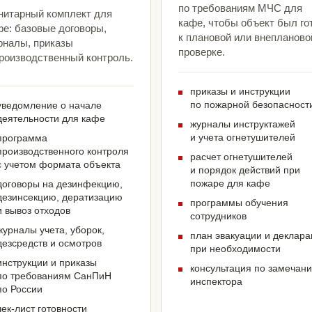
по требованиям МЧС для
нитарный комплект для
кафе, чтобы объект был го
фе: базовые договоры,
к плановой или внепланово
рналы, приказы
проверке.
производственный контроль.
приказы и инструкции
по пожарной безопасност
уведомление о начале
деятельности для кафе
журналы инструктажей
и учета огнетушителей
программа
производственного контроля
расчет огнетушителей
с учетом формата объекта
и порядок действий при
пожаре для кафе
договоры на дезинфекцию,
дезинсекцию, дератизацию
программы обучения
и вывоз отходов
сотрудников
журналы учета, уборок,
план эвакуации и деклар
дезсредств и осмотров
при необходимости
инструкции и приказы
консультация по замечан
по требованиям СанПиН
инспектора
по России
чек-лист готовности