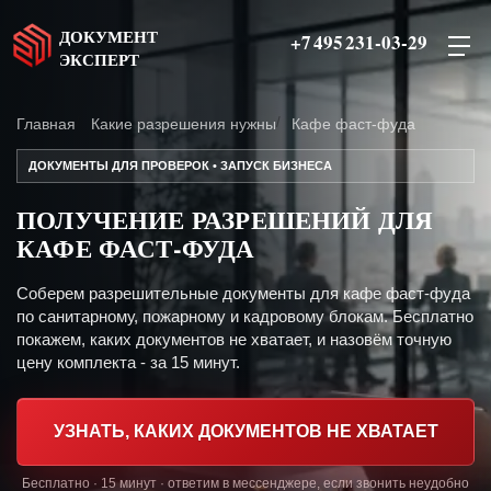
ДОКУМЕНТ
+7 495 231-03-29
ЭКСПЕРТ
Главная
Какие разрешения нужны
Кафе фаст-фуда
ДОКУМЕНТЫ ДЛЯ ПРОВЕРОК • ЗАПУСК БИЗНЕСА
ПОЛУЧЕНИЕ РАЗРЕШЕНИЙ ДЛЯ
КАФЕ ФАСТ-ФУДА
Соберем разрешительные документы для кафе фаст-фуда
по санитарному, пожарному и кадровому блокам. Бесплатно
покажем, каких документов не хватает, и назовём точную
цену комплекта - за 15 минут.
УЗНАТЬ, КАКИХ ДОКУМЕНТОВ НЕ ХВАТАЕТ
Бесплатно · 15 минут · ответим в мессенджере, если звонить неудобно