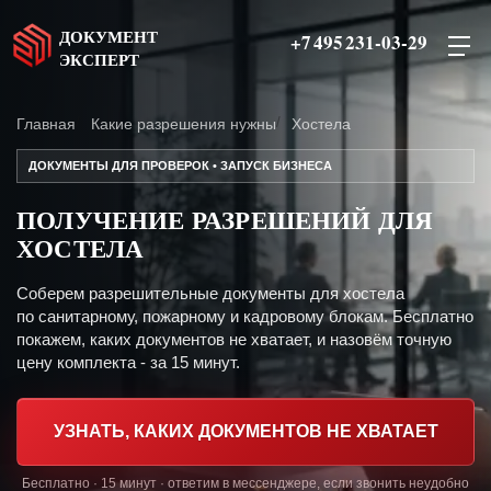
ДОКУМЕНТ
+7 495 231-03-29
ЭКСПЕРТ
Главная
Какие разрешения нужны
Хостела
ДОКУМЕНТЫ ДЛЯ ПРОВЕРОК • ЗАПУСК БИЗНЕСА
ПОЛУЧЕНИЕ РАЗРЕШЕНИЙ ДЛЯ
ХОСТЕЛА
Соберем разрешительные документы для хостела
по санитарному, пожарному и кадровому блокам. Бесплатно
покажем, каких документов не хватает, и назовём точную
цену комплекта - за 15 минут.
УЗНАТЬ, КАКИХ ДОКУМЕНТОВ НЕ ХВАТАЕТ
Бесплатно · 15 минут · ответим в мессенджере, если звонить неудобно