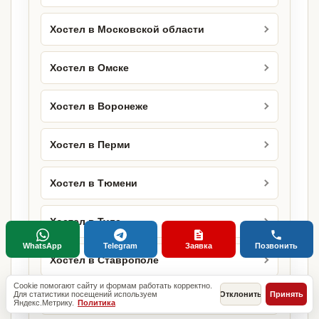
Хостел в Московской области
Хостел в Омске
Хостел в Воронеже
Хостел в Перми
Хостел в Тюмени
Хостел в Туле
WhatsApp
Telegram
Заявка
Позвонить
Хостел в Ставрополе
Cookie помогают сайту и формам работать корректно.
Для статистики посещений используем
Отклонить
Принять
Хостел в Сочи
Яндекс.Метрику.
Политика