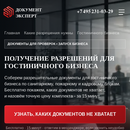
ДОКУМЕНТ
+7 495 231-03-29
ЭКСПЕРТ
Главная
Какие разрешения нужны
Гостиничного бизнеса
ДОКУМЕНТЫ ДЛЯ ПРОВЕРОК • ЗАПУСК БИЗНЕСА
ПОЛУЧЕНИЕ РАЗРЕШЕНИЙ ДЛЯ
ГОСТИНИЧНОГО БИЗНЕСА
Соберем разрешительные документы для гостиничного
бизнеса по санитарному, пожарному и кадровому блокам.
Бесплатно покажем, каких документов не хватает,
и назовём точную цену комплекта - за 15 минут.
УЗНАТЬ, КАКИХ ДОКУМЕНТОВ НЕ ХВАТАЕТ
Бесплатно · 15 минут · ответим в мессенджере, если звонить неудобно