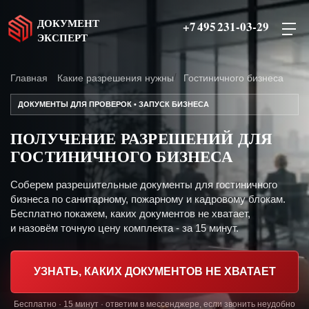
ДОКУМЕНТ
+7 495 231-03-29
ЭКСПЕРТ
Главная
Какие разрешения нужны
Гостиничного бизнеса
ДОКУМЕНТЫ ДЛЯ ПРОВЕРОК • ЗАПУСК БИЗНЕСА
ПОЛУЧЕНИЕ РАЗРЕШЕНИЙ ДЛЯ
ГОСТИНИЧНОГО БИЗНЕСА
Соберем разрешительные документы для гостиничного
бизнеса по санитарному, пожарному и кадровому блокам.
Бесплатно покажем, каких документов не хватает,
и назовём точную цену комплекта - за 15 минут.
УЗНАТЬ, КАКИХ ДОКУМЕНТОВ НЕ ХВАТАЕТ
Бесплатно · 15 минут · ответим в мессенджере, если звонить неудобно