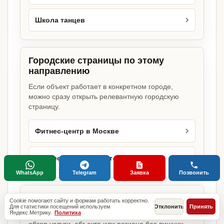
Школа танцев
Городские страницы по этому
направлению
Если объект работает в конкретном городе,
можно сразу открыть релевантную городскую
страницу.
Фитнес-центр в Москве
Фитнес-центр в Санкт-Петербурге
WhatsApp
Telegram
Заявка
Позвонить
Базовые разделы по этому запросу
Cookie помогают сайту и формам работать корректно.
Для статистики посещений используем
Отклонить
Принять
Яндекс.Метрику.
Политика
Родительские страницы дают более широкий