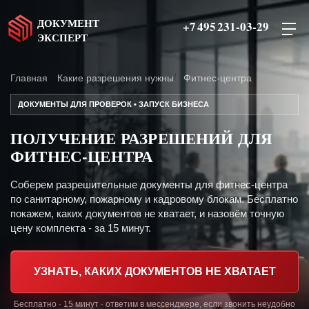
ДОКУМЕНТ
+7 495 231-03-29
ЭКСПЕРТ
Главная
Какие разрешения нужны
Фитнес-центра
ДОКУМЕНТЫ ДЛЯ ПРОВЕРОК • ЗАПУСК БИЗНЕСА
ПОЛУЧЕНИЕ РАЗРЕШЕНИЙ ДЛЯ
ФИТНЕС-ЦЕНТРА
Соберем разрешительные документы для фитнес-центра
по санитарному, пожарному и кадровому блокам. Бесплатно
покажем, каких документов не хватает, и назовём точную
цену комплекта - за 15 минут.
УЗНАТЬ, КАКИХ ДОКУМЕНТОВ НЕ ХВАТАЕТ
Бесплатно · 15 минут · ответим в мессенджере, если звонить неудобно