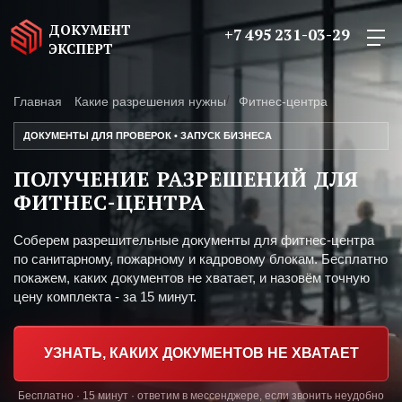
ДОКУМЕНТ
+7 495 231-03-29
ЭКСПЕРТ
Главная
Какие разрешения нужны
Фитнес-центра
ДОКУМЕНТЫ ДЛЯ ПРОВЕРОК • ЗАПУСК БИЗНЕСА
ПОЛУЧЕНИЕ РАЗРЕШЕНИЙ ДЛЯ
ФИТНЕС-ЦЕНТРА
Соберем разрешительные документы для фитнес-центра
по санитарному, пожарному и кадровому блокам. Бесплатно
покажем, каких документов не хватает, и назовём точную
цену комплекта - за 15 минут.
УЗНАТЬ, КАКИХ ДОКУМЕНТОВ НЕ ХВАТАЕТ
Бесплатно · 15 минут · ответим в мессенджере, если звонить неудобно