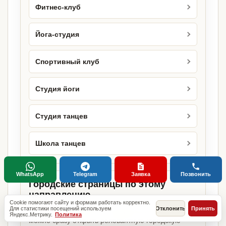
Фитнес-клуб
Йога-студия
Спортивный клуб
Студия йоги
Студия танцев
Школа танцев
WhatsApp
Telegram
Заявка
Позвонить
Городские страницы по этому
направлению
Cookie помогают сайту и формам работать корректно.
Для статистики посещений используем
Отклонить
Принять
Если объект работает в конкретном городе,
Яндекс.Метрику.
Политика
можно сразу открыть релевантную городскую