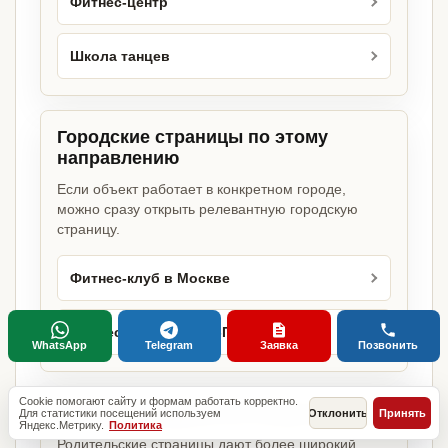
Фитнес-центр
Школа танцев
Городские страницы по этому
направлению
Если объект работает в конкретном городе,
можно сразу открыть релевантную городскую
страницу.
Фитнес-клуб в Москве
Фитнес-клуб в Санкт-Петербурге
WhatsApp
Telegram
Заявка
Позвонить
Cookie помогают сайту и формам работать корректно.
Базовые разделы по этому запросу
Для статистики посещений используем
Отклонить
Принять
Яндекс.Метрику.
Политика
Родительские страницы дают более широкий