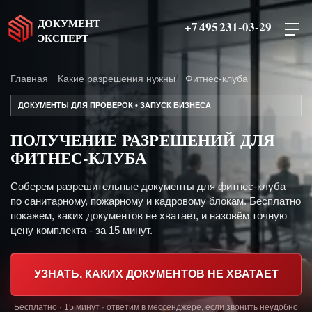
ДОКУМЕНТ
+7 495 231-03-29
ЭКСПЕРТ
Главная
Какие разрешения нужны
Фитнес-клуба
ДОКУМЕНТЫ ДЛЯ ПРОВЕРОК • ЗАПУСК БИЗНЕСА
ПОЛУЧЕНИЕ РАЗРЕШЕНИЙ ДЛЯ
ФИТНЕС-КЛУБА
Соберем разрешительные документы для фитнес-клуба
по санитарному, пожарному и кадровому блокам. Бесплатно
покажем, каких документов не хватает, и назовём точную
цену комплекта - за 15 минут.
УЗНАТЬ, КАКИХ ДОКУМЕНТОВ НЕ ХВАТАЕТ
Бесплатно · 15 минут · ответим в мессенджере, если звонить неудобно