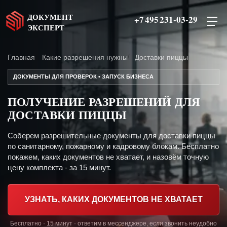
ДОКУМЕНТ
+7 495 231-03-29
ЭКСПЕРТ
Главная
Какие разрешения нужны
Доставки пиццы
ДОКУМЕНТЫ ДЛЯ ПРОВЕРОК • ЗАПУСК БИЗНЕСА
ПОЛУЧЕНИЕ РАЗРЕШЕНИЙ ДЛЯ
ДОСТАВКИ ПИЦЦЫ
Соберем разрешительные документы для доставки пиццы
по санитарному, пожарному и кадровому блокам. Бесплатно
покажем, каких документов не хватает, и назовём точную
цену комплекта - за 15 минут.
УЗНАТЬ, КАКИХ ДОКУМЕНТОВ НЕ ХВАТАЕТ
Бесплатно · 15 минут · ответим в мессенджере, если звонить неудобно