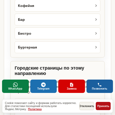
Кофейня
Бар
Бистро
Бургерная
Городские страницы по этому
направлению
Если объект работает в конкретном городе,
можно сразу открыть релевантную городскую
WhatsApp
Telegram
Заявка
Позвонить
страницу.
Cookie помогают сайту и формам работать корректно.
Доставка пиццы в Москве
Для статистики посещений используем
Отклонить
Принять
Яндекс.Метрику.
Политика