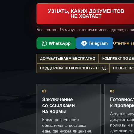
УЗНАТЬ, КАКИХ ДОКУМЕНТОВ
НЕ ХВАТАЕТ
Бесплатно · 15 минут · ответим в мессенджере, есл
WhatsApp
Telegram
Ответим за
ДОРАБАТЫВАЕМ БЕСПЛАТНО
КОМПЛЕКТ ПО 
ПОДДЕРЖКА ПО КОМПЛЕКТУ - 1 ГОД
НОВЫЕ ТР
01
02
Заключение
Готовнос
со ссылками
к провер
на нормы
Актуализир
документац
Какие разрешения
приказы и и
обязательны доставке
доставки е
еды, где нужна лицензия,