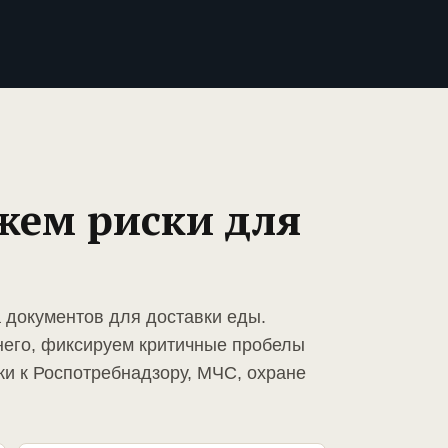
жем риски для
а документов для доставки еды.
него, фиксируем критичные пробелы
ки к Роспотребнадзору, МЧС, охране