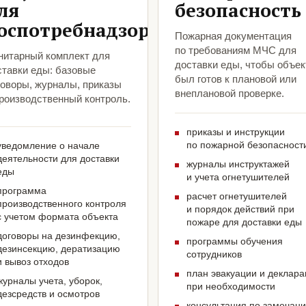
ля
безопасность
оспотребнадзора
Пожарная документация
по требованиям МЧС для
нитарный комплект для
доставки еды, чтобы объек
ставки еды: базовые
был готов к плановой или
говоры, журналы, приказы
внеплановой проверке.
производственный контроль.
приказы и инструкции
по пожарной безопасност
уведомление о начале
деятельности для доставки
журналы инструктажей
еды
и учета огнетушителей
программа
расчет огнетушителей
производственного контроля
и порядок действий при
с учетом формата объекта
пожаре для доставки еды
договоры на дезинфекцию,
программы обучения
дезинсекцию, дератизацию
сотрудников
и вывоз отходов
план эвакуации и деклар
журналы учета, уборок,
при необходимости
дезсредств и осмотров
консультация по замечан