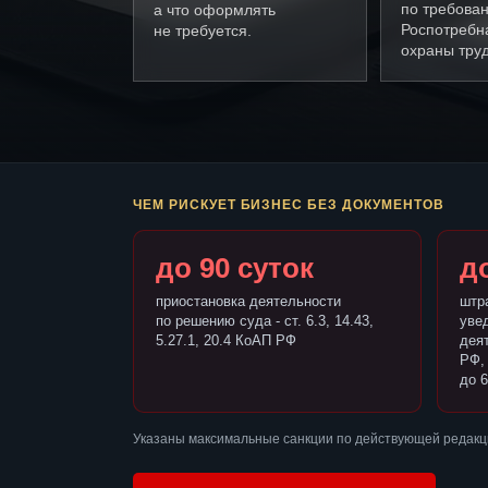
по требова
а что оформлять
Роспотребн
не требуется.
охраны труд
ЧЕМ РИСКУЕТ БИЗНЕС БЕЗ ДОКУМЕНТОВ
до 90 суток
до
приостановка деятельности
штр
по решению суда - ст. 6.3, 14.43,
уве
5.27.1, 20.4 КоАП РФ
деят
РФ,
до 6
Указаны максимальные санкции по действующей редакци