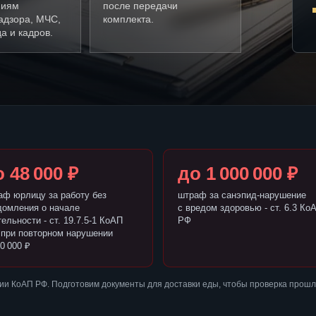
ниям
после передачи
адзора, МЧС,
комплекта.
а и кадров.
 48 000 ₽
до 1 000 000 ₽
аф юрлицу за работу без
штраф за санэпид-нарушение
домления о начале
с вредом здоровью - ст. 6.3 Ко
ельности - ст. 19.7.5-1 КоАП
РФ
 при повторном нарушении
0 000 ₽
и КоАП РФ. Подготовим документы для доставки еды, чтобы проверка прошл