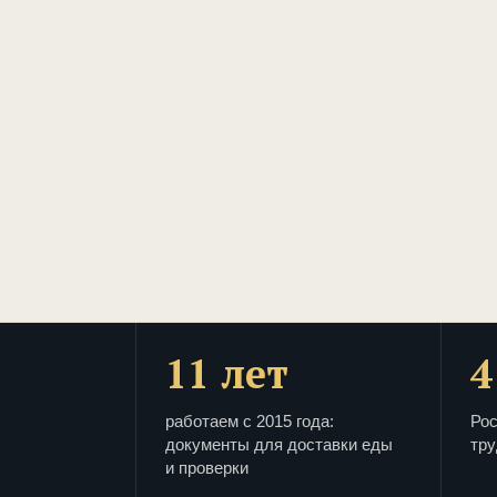
11 лет
4
работаем с 2015 года:
Рос
документы для доставки еды
тру
и проверки