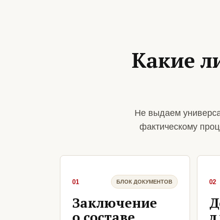
Какие л
Не выдаем универса
фактическому проц
01
02
БЛОК ДОКУМЕНТОВ
Заключение
Д
о составе
д