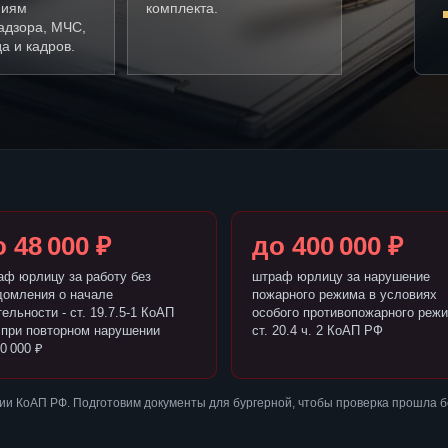
ниям
комплекта.
адзора, МЧС,
а и кадров.
 48 000 ₽
до 400 000 ₽
аф юрлицу за работу без
штраф юрлицу за нарушение
домления о начале
пожарного режима в условиях
ельности - ст. 19.7.5-1 КоАП
особого противопожарного режи
 при повторном нарушении
ст. 20.4 ч. 2 КоАП РФ
0 000 ₽
ии КоАП РФ. Подготовим документы для бургерной, чтобы проверка прошла 