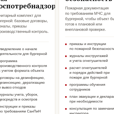
оспотребнадзора
Пожарная документация
по требованиям МЧС для
нитарный комплект для
бургерной, чтобы объект б
герной: базовые договоры,
готов к плановой или
рналы, приказы
внеплановой проверке.
производственный контроль.
приказы и инструкции
по пожарной безопасност
уведомление о начале
деятельности для бургерной
журналы инструктажей
и учета огнетушителей
программа
производственного контроля
расчет огнетушителей
с учетом формата объекта
и порядок действий при
пожаре для бургерной
договоры на дезинфекцию,
дезинсекцию, дератизацию
программы обучения
и вывоз отходов
сотрудников
журналы учета, уборок,
план эвакуации и деклар
дезсредств и осмотров
при необходимости
инструкции и приказы
консультация по замечан
по требованиям СанПиН
инспектора