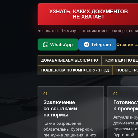
УЗНАТЬ, КАКИХ ДОКУМЕНТОВ
НЕ ХВАТАЕТ
Бесплатно · 15 минут · ответим в мессенджере, есл
WhatsApp
Telegram
Ответим за
ДОРАБАТЫВАЕМ БЕСПЛАТНО
КОМПЛЕКТ ПО 
ПОДДЕРЖКА ПО КОМПЛЕКТУ - 1 ГОД
НОВЫЕ ТР
01
02
Заключение
Готовнос
со ссылками
к провер
на нормы
Актуализир
документац
Какие разрешения
приказы и и
обязательны бургерной,
бургерной
где нужна лицензия, а что