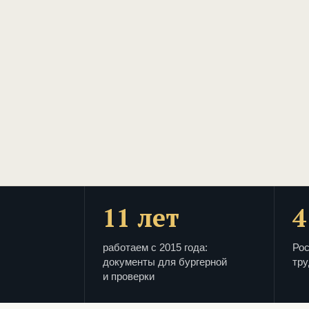
11 лет
4
работаем с 2015 года:
Рос
документы для бургерной
тру
и проверки