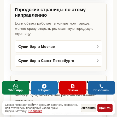
Городские страницы по этому
направлению
Если объект работает в конкретном городе,
можно сразу открыть релевантную городскую
страницу.
Суши-бар в Москве
Суши-бар в Санкт-Петербурге
Базовые разделы по этому запросу
Родительские страницы дают более широкий
WhatsApp
Telegram
Заявка
Позвонить
обзор услуги, объекта или региона без лишних
переходов.
Cookie помогают сайту и формам работать корректно.
Для статистики посещений используем
Отклонить
Принять
Яндекс.Метрику.
Политика
Какие документы нужны для бизнеса