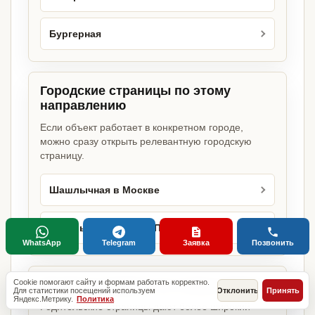
Бургерная
Городские страницы по этому
направлению
Если объект работает в конкретном городе,
можно сразу открыть релевантную городскую
страницу.
Шашлычная в Москве
Шашлычная в Санкт-Петербурге
WhatsApp
Telegram
Заявка
Позвонить
Cookie помогают сайту и формам работать корректно.
Базовые разделы по этому запросу
Для статистики посещений используем
Отклонить
Принять
Яндекс.Метрику.
Политика
Родительские страницы дают более широкий