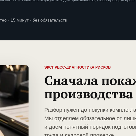
ии КоАП РФ. Подготовим документы для производства, чтобы проверка прош
тно · 15 минут · без обязательств
ЭКСПРЕСС-ДИАГНОСТИКА РИСКОВ
Сначала пока
производства
Разбор нужен до покупки комплект
Мы отделяем обязательное от лиш
и даем понятный порядок подготов
труда и кадровой проверке.