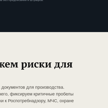
ла без предписаний и штрафов.
жем риски для
а документов для производства.
него, фиксируем критичные пробелы
ки к Роспотребнадзору, МЧС, охране