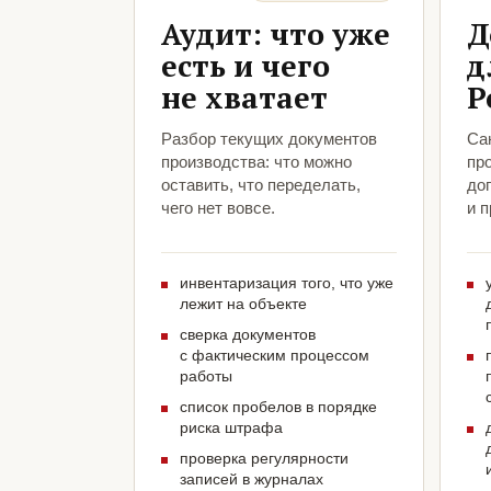
Аудит: что уже
Д
есть и чего
д
не хватает
Р
Разбор текущих документов
Са
производства: что можно
пр
оставить, что переделать,
до
чего нет вовсе.
и 
инвентаризация того, что уже
лежит на объекте
сверка документов
с фактическим процессом
работы
список пробелов в порядке
риска штрафа
проверка регулярности
записей в журналах