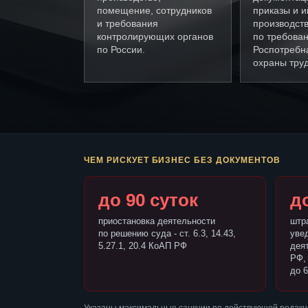
помещение, сотрудников
приказы и и
и требования
производст
контролирующих органов
по требова
по России.
Роспотребн
охраны труд
ЧЕМ РИСКУЕТ БИЗНЕС БЕЗ ДОКУМЕНТОВ
до 90 суток
до
приостановка деятельности
штр
по решению суда - ст. 6.3, 14.43,
уве
5.27.1, 20.4 КоАП РФ
деят
РФ,
до 6