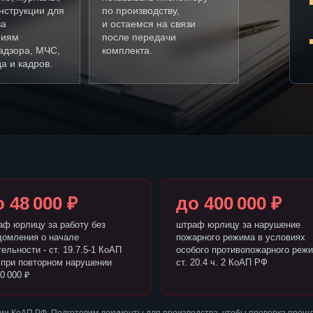
нструкции для
по производству,
ва
и остаемся на связи
ниям
после передачи
адзора, МЧС,
комплекта.
а и кадров.
 48 000 ₽
до 400 000 ₽
аф юрлицу за работу без
штраф юрлицу за нарушение
домления о начале
пожарного режима в условиях
ельности - ст. 19.7.5-1 КоАП
особого противопожарного режи
 при повторном нарушении
ст. 20.4 ч. 2 КоАП РФ
0 000 ₽