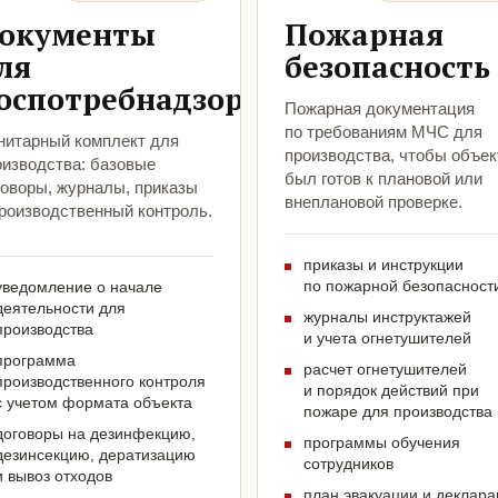
окументы
Пожарная
ля
безопасность
оспотребнадзора
Пожарная документация
по требованиям МЧС для
нитарный комплект для
производства, чтобы объек
оизводства: базовые
был готов к плановой или
говоры, журналы, приказы
внеплановой проверке.
производственный контроль.
приказы и инструкции
по пожарной безопасност
уведомление о начале
деятельности для
журналы инструктажей
производства
и учета огнетушителей
программа
расчет огнетушителей
производственного контроля
и порядок действий при
с учетом формата объекта
пожаре для производства
договоры на дезинфекцию,
программы обучения
дезинсекцию, дератизацию
сотрудников
и вывоз отходов
план эвакуации и деклар