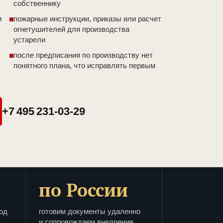
собственнику
и
пожарные инструкции, приказы или расчет
огнетушителей для производства
устарели
после предписания по производству нет
понятного плана, что исправлять первым
+7 495 231-03-29
по России
од
готовим документы удаленно
и сопровождаем внедрение