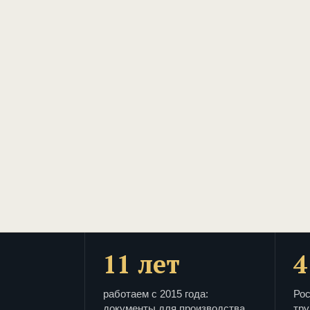
11 лет
4
работаем с 2015 года:
Рос
документы для производства
тру