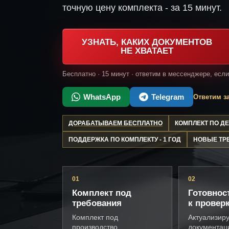
точную цену комплекта - за 15 минут.
УЗНАТЬ, КАКИХ ДОКУМЕНТОВ
НЕ ХВАТАЕТ
Бесплатно · 15 минут · ответим в мессенджере, есл
WhatsApp
Telegram
Ответим за
ДОРАБАТЫВАЕМ БЕСПЛАТНО
КОМПЛЕКТ ПО 
ПОДДЕРЖКА ПО КОМПЛЕКТУ - 1 ГОД
НОВЫЕ ТР
01
02
Комплект под
Готовнос
требования
к провер
Комплект под
Актуализир
производство,
документац