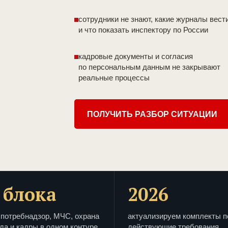
сотрудники не знают, какие журналы вест
и что показать инспектору по России
кадровые документы и согласия
по персональным данным не закрывают
реальные процессы
ПОЛУЧИТЬ РАЗБОР СИТУАЦИИ
 блока
2026
потребнадзор, МЧС, охрана
актуализируем комплекты п
да и кадры в одном контуре
действующие требования