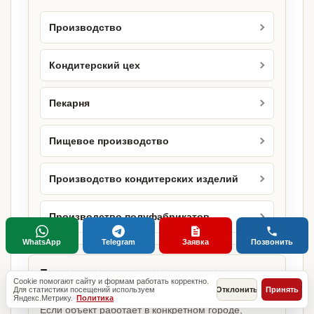
Производство
Кондитерский цех
Пекарня
Пищевое производство
Производство кондитерских изделий
Производство полуфабрикатов
WhatsApp
Telegram
Заявка
Позвонить
Городские страницы по этому
Cookie помогают сайту и формам работать корректно.
направлению
Для статистики посещений используем
Отклонить
Принять
Яндекс.Метрику.
Политика
Если объект работает в конкретном городе,