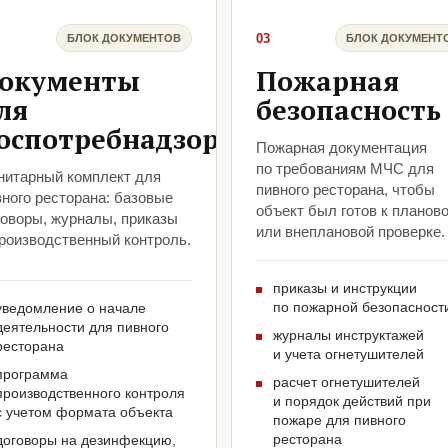
03
БЛОК ДОКУМЕНТОВ
БЛОК ДОКУМЕНТ
окументы
Пожарная
ля
безопасность
оспотребнадзора
Пожарная документация
по требованиям МЧС для
нитарный комплект для
пивного ресторана, чтобы
ного ресторана: базовые
объект был готов к планов
говоры, журналы, приказы
или внеплановой проверке.
производственный контроль.
приказы и инструкции
по пожарной безопасност
уведомление о начале
деятельности для пивного
журналы инструктажей
ресторана
и учета огнетушителей
программа
расчет огнетушителей
производственного контроля
и порядок действий при
с учетом формата объекта
пожаре для пивного
ресторана
договоры на дезинфекцию,