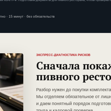
и КоАП РФ. Подготовим документы для пивного ресторана, чтобы проверка 
тно · 15 минут · без обязательств
ЭКСПРЕСС-ДИАГНОСТИКА РИСКОВ
Сначала пока
пивного рест
Разбор нужен до покупки комплекта
Мы отделяем обязательное от лиш
и даем понятный порядок подготов
труда и кадровой проверке.