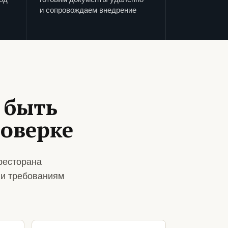
и сопровождаем внедрение
 быть
роверке
ресторана
 и требованиям