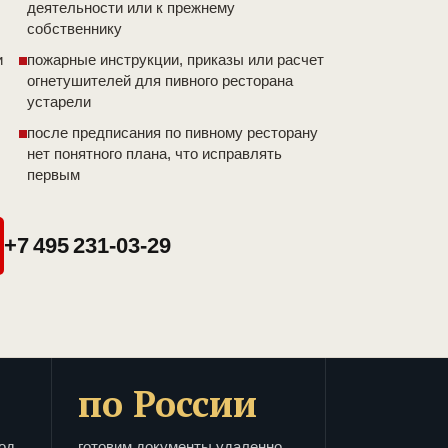
деятельности или к прежнему
собственнику
и
пожарные инструкции, приказы или расчет
огнетушителей для пивного ресторана
устарели
после предписания по пивному ресторану
нет понятного плана, что исправлять
первым
+7 495 231-03-29
по России
од
готовим документы удаленно