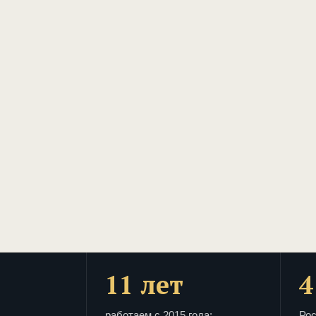
11 лет
4
работаем с 2015 года:
Рос