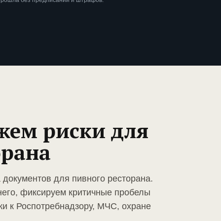
прошла без предписаний и штрафов.
жем риски для
орана
 документов для пивного ресторана.
него, фиксируем критичные пробелы
ки к Роспотребнадзору, МЧС, охране