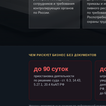
сотрудников и требования
приказы и и
контролирующих органов
пивного ре
по России.
по требова
Роспотребн
охраны труд
ЧЕМ РИСКУЕТ БИЗНЕС БЕЗ ДОКУМЕНТОВ
до 90 суток
до
приостановка деятельности
штр
по решению суда - ст. 6.3, 14.43,
уве
5.27.1, 20.4 КоАП РФ
деят
РФ,
до 6