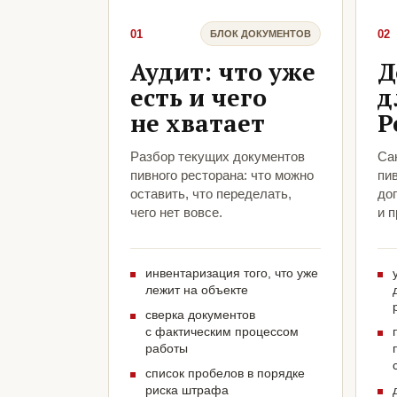
01
02
БЛОК ДОКУМЕНТОВ
Аудит: что уже
Д
есть и чего
д
не хватает
Р
Разбор текущих документов
Са
пивного ресторана: что можно
пив
оставить, что переделать,
до
чего нет вовсе.
и 
инвентаризация того, что уже
лежит на объекте
сверка документов
с фактическим процессом
работы
список пробелов в порядке
риска штрафа