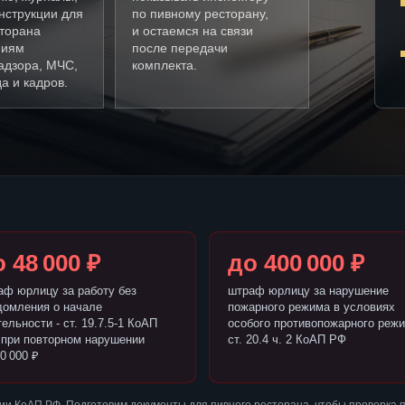
нструкции для
по пивному ресторану,
сторана
и остаемся на связи
ниям
после передачи
адзора, МЧС,
комплекта.
а и кадров.
 48 000 ₽
до 400 000 ₽
аф юрлицу за работу без
штраф юрлицу за нарушение
домления о начале
пожарного режима в условиях
ельности - ст. 19.7.5-1 КоАП
особого противопожарного режи
 при повторном нарушении
ст. 20.4 ч. 2 КоАП РФ
0 000 ₽