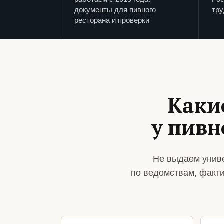
документы для пивного
тру
ресторана и проверки
Каки
у пивн
Не выдаем униве
по ведомствам, факт