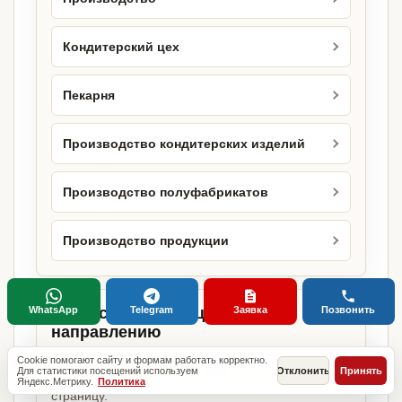
Кондитерский цех
Пекарня
Производство кондитерских изделий
Производство полуфабрикатов
Производство продукции
WhatsApp
Telegram
Заявка
Позвонить
Городские страницы по этому
направлению
Если объект работает в конкретном городе,
Cookie помогают сайту и формам работать корректно.
Для статистики посещений используем
Отклонить
Принять
можно сразу открыть релевантную городскую
Яндекс.Метрику.
Политика
страницу.