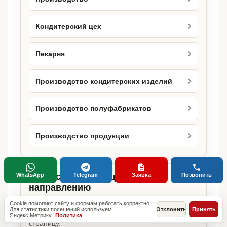
Кондитерский цех
Пекарня
Производство кондитерских изделий
Производство полуфабрикатов
Производство продукции
WhatsApp
Telegram
Заявка
Позвонить
Городские страницы по этому
направлению
Если объект работает в конкретном городе,
Cookie помогают сайту и формам работать корректно.
Для статистики посещений используем
Отклонить
Принять
можно сразу открыть релевантную городскую
Яндекс.Метрику.
Политика
страницу.