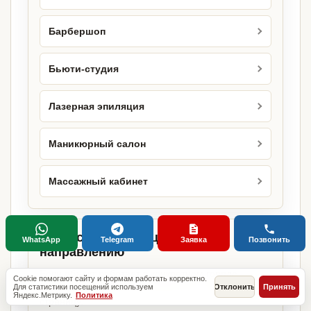
Барбершоп
Бьюти-студия
Лазерная эпиляция
Маникюрный салон
Массажный кабинет
Городские страницы по этому
WhatsApp
Telegram
Заявка
Позвонить
направлению
Если объект работает в конкретном городе,
Cookie помогают сайту и формам работать корректно.
можно сразу открыть релевантную городскую
Для статистики посещений используем
Отклонить
Принять
Яндекс.Метрику.
Политика
страницу.