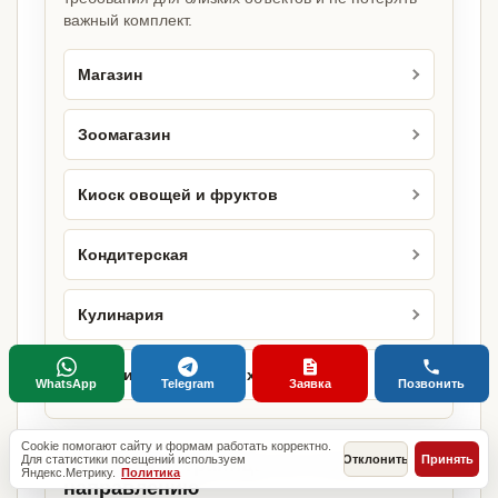
важный комплект.
Магазин
Зоомагазин
Киоск овощей и фруктов
Кондитерская
Кулинария
Магазин кондитерских изделий
WhatsApp
Telegram
Заявка
Позвонить
Cookie помогают сайту и формам работать корректно.
Для статистики посещений используем
Отклонить
Принять
Городские страницы по этому
Яндекс.Метрику.
Политика
направлению