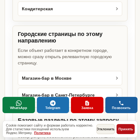
Кондитерская
Городские страницы по этому
направлению
Если объект работает в конкретном городе,
можно сразу открыть релевантную городскую
страницу.
Магазин-бар в Москве
Магазин-бар в Санкт-Петербурге
WhatsApp
Telegram
Заявка
Позвонить
Базовые разделы по этому запросу
Cookie помогают сайту и формам работать корректно.
Для статистики посещений используем
Отклонить
Принять
Родительские страницы дают более широкий
Яндекс.Метрику.
Политика
обзор услуги, объекта или региона без лишних