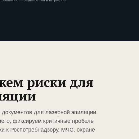
 прошла без предписаний и штрафов.
жем риски для
ляции
а документов для лазерной эпиляции.
него, фиксируем критичные пробелы
ки к Роспотребнадзору, МЧС, охране