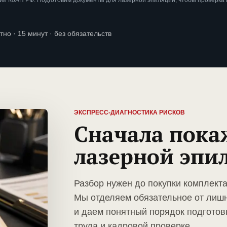
ии КоАП РФ. Подготовим документы для лазерной эпиляции, чтобы проверка
тно · 15 минут · без обязательств
ЭКСПРЕСС-ДИАГНОСТИКА РИСКОВ
Сначала пока
лазерной эпи
Разбор нужен до покупки комплект
Мы отделяем обязательное от лиш
и даем понятный порядок подготов
труда и кадровой проверке.