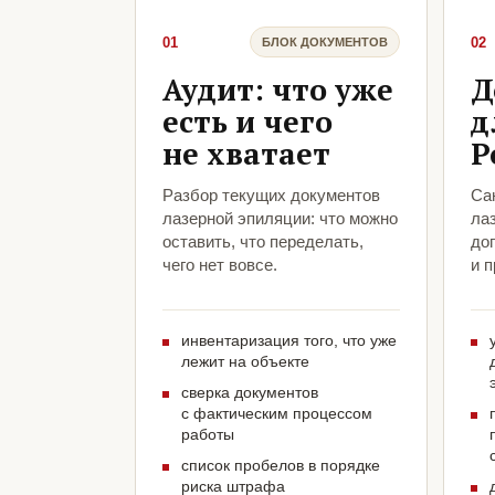
01
02
БЛОК ДОКУМЕНТОВ
Аудит: что уже
Д
есть и чего
д
не хватает
Р
Разбор текущих документов
Са
лазерной эпиляции: что можно
ла
оставить, что переделать,
до
чего нет вовсе.
и 
инвентаризация того, что уже
лежит на объекте
сверка документов
с фактическим процессом
работы
список пробелов в порядке
риска штрафа