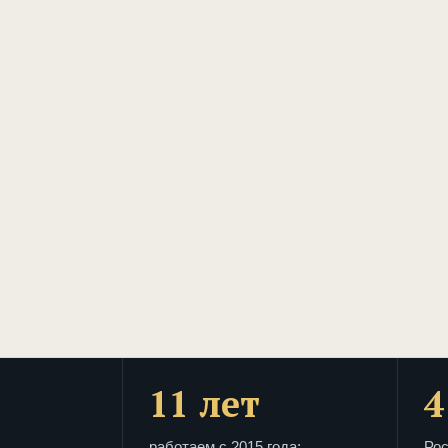
11 лет
4
работаем с 2015 года:
Рос