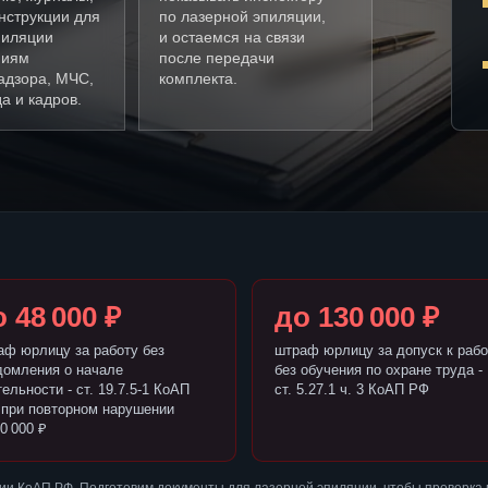
нструкции для
по лазерной эпиляции,
пиляции
и остаемся на связи
ниям
после передачи
адзора, МЧС,
комплекта.
а и кадров.
 48 000 ₽
до 130 000 ₽
аф юрлицу за работу без
штраф юрлицу за допуск к рабо
домления о начале
без обучения по охране труда -
ельности - ст. 19.7.5-1 КоАП
ст. 5.27.1 ч. 3 КоАП РФ
 при повторном нарушении
0 000 ₽