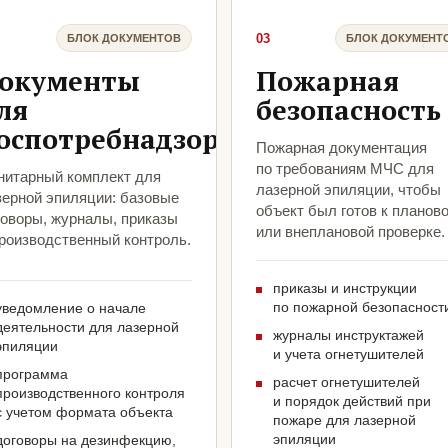
03
БЛОК ДОКУМЕНТОВ
БЛОК ДОКУМЕНТ
окументы
Пожарная
ля
безопасность
оспотребнадзора
Пожарная документация
по требованиям МЧС для
нитарный комплект для
лазерной эпиляции, чтобы
зерной эпиляции: базовые
объект был готов к планов
говоры, журналы, приказы
или внеплановой проверке.
производственный контроль.
приказы и инструкции
по пожарной безопасност
уведомление о начале
деятельности для лазерной
журналы инструктажей
эпиляции
и учета огнетушителей
программа
расчет огнетушителей
производственного контроля
и порядок действий при
с учетом формата объекта
пожаре для лазерной
эпиляции
договоры на дезинфекцию,