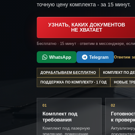
точную цену комплекта - за 15 минут.
УЗНАТЬ, КАКИХ ДОКУМЕНТОВ
НЕ ХВАТАЕТ
Бесплатно · 15 минут · ответим в мессенджере, есл
WhatsApp
Telegram
Ответим за
ДОРАБАТЫВАЕМ БЕСПЛАТНО
КОМПЛЕКТ ПО 
ПОДДЕРЖКА ПО КОМПЛЕКТУ - 1 ГОД
НОВЫЕ ТР
01
02
Комплект под
Готовнос
требования
к провер
Комплект под лазерную
Актуализир
эпиляцию, помещение,
документац