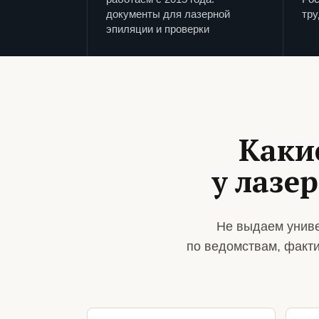
документы для лазерной
тру
эпиляции и проверки
Каки
у лазе
Не выдаем униве
по ведомствам, факт