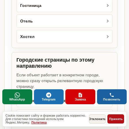
Гостиница
Отель
Хостел
Городские страницы по этому
направлению
Если объект работает в конкретном городе,
можно сразу открыть релевантную городскую
страницу.
WhatsApp
Telegram
Заявка
Позвонить
Гостиничный бизнес в Москве
Гостиничный бизнес в Санкт-
Cookie помогают сайту и формам работать корректно.
Для статистики посещений используем
Отклонить
Принять
Петербурге
Яндекс.Метрику.
Политика