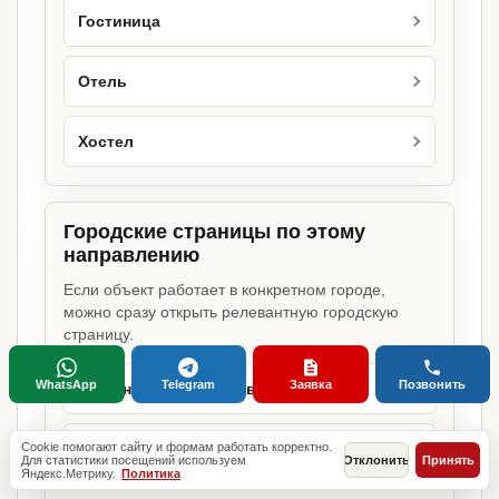
Гостиница
Отель
Хостел
Городские страницы по этому
направлению
Если объект работает в конкретном городе,
можно сразу открыть релевантную городскую
страницу.
WhatsApp
Telegram
Заявка
Позвонить
Гостиничный бизнес в Москве
Гостиничный бизнес в Санкт-
Cookie помогают сайту и формам работать корректно.
Для статистики посещений используем
Отклонить
Принять
Петербурге
Яндекс.Метрику.
Политика