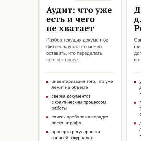
Аудит: что уже
Д
есть и чего
д
не хватает
Р
Разбор текущих документов
Са
фитнес-клуба: что можно
фи
оставить, что переделать,
до
чего нет вовсе.
и 
инвентаризация того, что уже
лежит на объекте
сверка документов
с фактическим процессом
работы
список пробелов в порядке
риска штрафа
проверка регулярности
записей в журналах