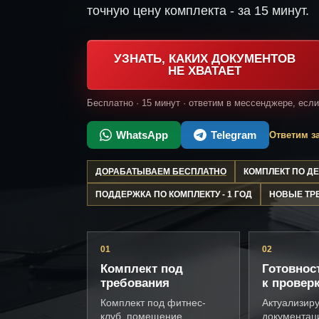
точную цену комплекта - за 15 минут.
УЗНАТЬ, КАКИХ ДОКУМЕНТОВ
НЕ ХВАТАЕТ
Бесплатно · 15 минут · ответим в мессенджере, есл
WhatsApp
Telegram
Ответим за
ДОРАБАТЫВАЕМ БЕСПЛАТНО
КОМПЛЕКТ ПО 
ПОДДЕРЖКА ПО КОМПЛЕКТУ - 1 ГОД
НОВЫЕ ТР
01
02
Комплект под
Готовнос
требования
к провер
Комплект под фитнес-
Актуализир
клуб, помещение,
документац