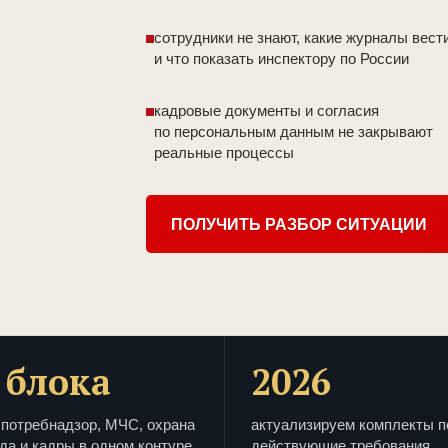
сотрудники не знают, какие журналы вест
и что показать инспектору по России
кадровые документы и согласия
по персональным данным не закрывают
реальные процессы
ПОЛУЧИТЬ РАЗБОР СИТУАЦИИ
 блока
2026
потребнадзор, МЧС, охрана
актуализируем комплекты п
да и кадры в одном контуре
действующие требования