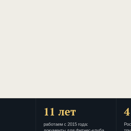
11 лет
4
работаем с 2015 года:
Рос
документы для фитнес-клуба
тру