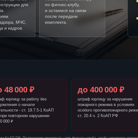
нструкции для
по фитнес-клубу,
ба
и остаемся на связи
ниям
после передачи
адзора, МЧС,
комплекта.
а и кадров.
 48 000 ₽
до 400 000 ₽
аф юрлицу за работу без
штраф юрлицу за нарушение
домления о начале
пожарного режима в условиях
ельности - ст. 19.7.5-1 КоАП
особого противопожарного режи
 при повторном нарушении
ст. 20.4 ч. 2 КоАП РФ
0 000 ₽