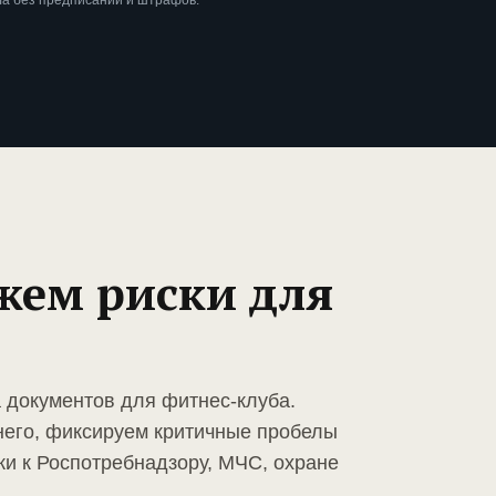
ла без предписаний и штрафов.
жем риски для
а документов для фитнес-клуба.
него, фиксируем критичные пробелы
ки к Роспотребнадзору, МЧС, охране