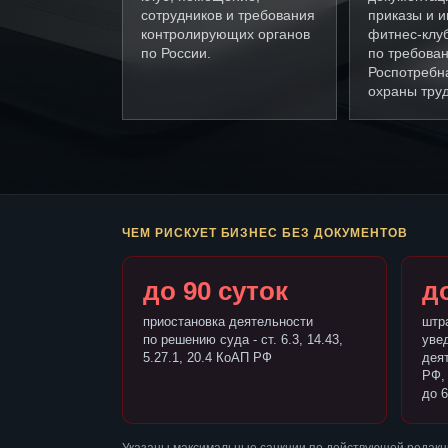
сотрудников и требования
приказы и и
контролирующих органов
фитнес-клу
по России.
по требова
Роспотребн
охраны труд
ЧЕМ РИСКУЕТ БИЗНЕС БЕЗ ДОКУМЕНТОВ
до 90 суток
до
приостановка деятельности
штр
по решению суда - ст. 6.3, 14.43,
уве
5.27.1, 20.4 КоАП РФ
деят
РФ,
до 6