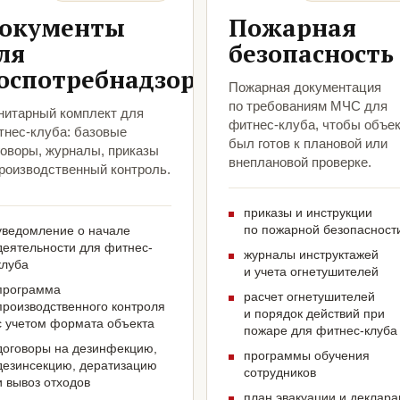
окументы
Пожарная
ля
безопасность
оспотребнадзора
Пожарная документация
по требованиям МЧС для
нитарный комплект для
фитнес-клуба, чтобы объе
тнес-клуба: базовые
был готов к плановой или
говоры, журналы, приказы
внеплановой проверке.
производственный контроль.
приказы и инструкции
по пожарной безопасност
уведомление о начале
деятельности для фитнес-
журналы инструктажей
клуба
и учета огнетушителей
программа
расчет огнетушителей
производственного контроля
и порядок действий при
с учетом формата объекта
пожаре для фитнес-клуба
договоры на дезинфекцию,
программы обучения
дезинсекцию, дератизацию
сотрудников
и вывоз отходов
план эвакуации и деклар