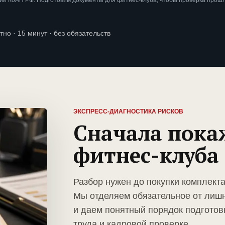
ии КоАП РФ. Подготовим документы для фитнес-клуба, чтобы проверка прош
тно · 15 минут · без обязательств
ЭКСПРЕСС-ДИАГНОСТИКА РИСКОВ
Сначала пока
фитнес-клуба
Разбор нужен до покупки комплект
Мы отделяем обязательное от лиш
и даем понятный порядок подготов
труда и кадровой проверке.