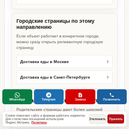
Городские страницы по этому
направлению
Если объект работает в конкретном городе,
можно сразу открыть релевантную городскую
страницу.
Доставка еды в Москве
Доставка еды в Санкт-Петербурге
WhatsApp
Telegram
Заявка
Позвонить
Базовые разделы по этому запросу
Родительские страницы дают более широкий
обзор услуги, объекта или региона без лишних
Cookie помогают сайту и формам работать корректно.
Для статистики посещений используем
Отклонить
Принять
переходов.
Яндекс.Метрику.
Политика