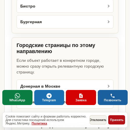
Бистро
Бургерная
Городские страницы по этому
направлению
Если объект работает в конкретном городе,
можно сразу открыть релевантную городскую
страницу.
Донерная в Москве
WhatsApp
Telegram
Заявка
Позвонить
Донерная в Санкт-Петербурге
Cookie помогают сайту и формам работать корректно.
Для статистики посещений используем
Отклонить
Принять
Яндекс.Метрику.
Политика
Базовые разделы по этому запросу