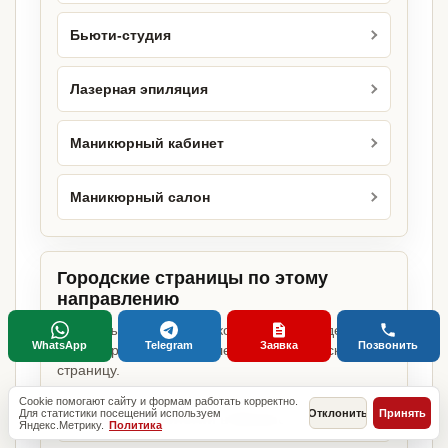
Бьюти-студия
Лазерная эпиляция
Маникюрный кабинет
Маникюрный салон
Городские страницы по этому
направлению
Если объект работает в конкретном городе,
WhatsApp
Telegram
Заявка
Позвонить
можно сразу открыть релевантную городскую
страницу.
Cookie помогают сайту и формам работать корректно.
Для статистики посещений используем
Отклонить
Принять
Центр косметологии в Москве
Яндекс.Метрику.
Политика