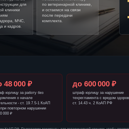
нструкции для
по ветеринарной клинике,
ой клиники
и остаемся на связи
ниям
после передачи
адзора, МЧС,
комплекта.
а и кадров.
 48 000 ₽
до 600 000 ₽
аф юрлицу за работу без
штраф юрлицу за нарушение
домления о начале
техрегламента с вредом здоров
ельности - ст. 19.7.5-1 КоАП
ст. 14.43 ч. 2 КоАП РФ
 при повторном нарушении
0 000 ₽