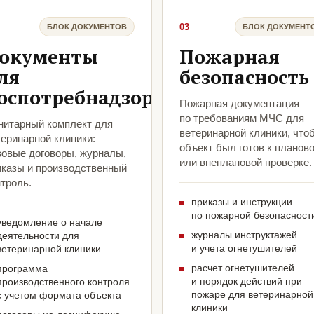
03
БЛОК ДОКУМЕНТОВ
БЛОК ДОКУМЕНТ
окументы
Пожарная
ля
безопасность
оспотребнадзора
Пожарная документация
по требованиям МЧС для
нитарный комплект для
ветеринарной клиники, что
теринарной клиники:
объект был готов к планов
зовые договоры, журналы,
или внеплановой проверке.
иказы и производственный
троль.
приказы и инструкции
по пожарной безопасност
уведомление о начале
журналы инструктажей
деятельности для
и учета огнетушителей
ветеринарной клиники
расчет огнетушителей
программа
и порядок действий при
производственного контроля
пожаре для ветеринарной
с учетом формата объекта
клиники