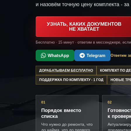
и назовём точную цену комплекта - за 
УЗНАТЬ, КАКИХ ДОКУМЕНТОВ
НЕ ХВАТАЕТ
Бесплатно · 15 минут · ответим в мессенджере, есл
WhatsApp
Telegram
Ответим за
ДОРАБАТЫВАЕМ БЕСПЛАТНО
КОМПЛЕКТ ПО 
ПОДДЕРЖКА ПО КОМПЛЕКТУ - 1 ГОД
НОВЫЕ ТР
01
02
Порядок вместо
Готовнос
списка
к провер
Что нужно до ремонта, что
Актуализир
до найма, что до первого
документац