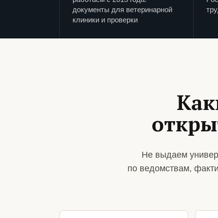
документы для ветеринарной
тру
клиники и проверки
Как
откры
Не выдаем универ
по ведомствам, факт