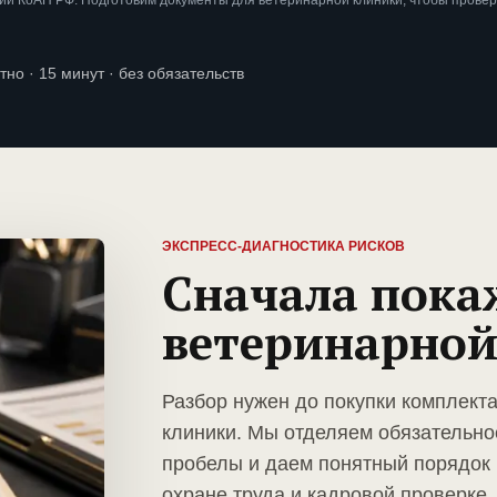
ии КоАП РФ. Подготовим документы для ветеринарной клиники, чтобы прове
тно · 15 минут · без обязательств
ЭКСПРЕСС-ДИАГНОСТИКА РИСКОВ
Сначала пока
ветеринарной
Разбор нужен до покупки комплект
клиники. Мы отделяем обязательно
пробелы и даем понятный порядок 
охране труда и кадровой проверке.