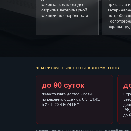
клиента: комплект для
приказы и и
открытия ветеринарной
ветеринарн
клиники по очерёдности.
по требова
Роспотребн
охраны труд
ЧЕМ РИСКУЕТ БИЗНЕС БЕЗ ДОКУМЕНТОВ
до 90 суток
до
приостановка деятельности
штр
по решению суда - ст. 6.3, 14.43,
уве
5.27.1, 20.4 КоАП РФ
деят
РФ,
до 6