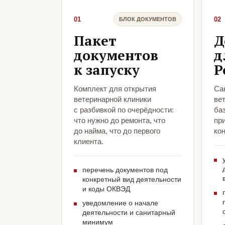
01
02
БЛОК ДОКУМЕНТОВ
Пакет
Д
документов
д
к запуску
Р
Комплект для открытия
Са
ветеринарной клиники
ве
с разбивкой по очерёдности:
ба
что нужно до ремонта, что
пр
до найма, что до первого
кон
клиента.
перечень документов под
конкретный вид деятельности
и коды ОКВЭД
уведомление о начале
деятельности и санитарный
минимум