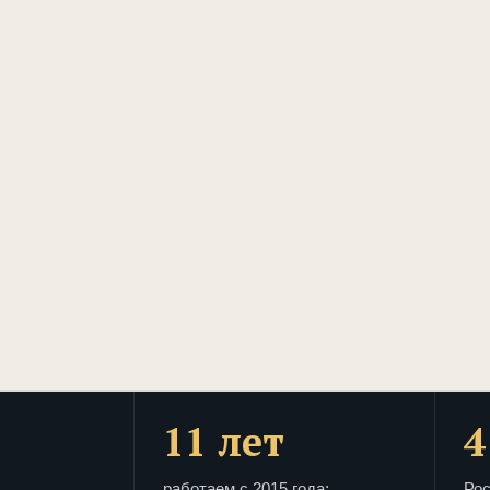
11 лет
4
работаем с 2015 года:
Рос