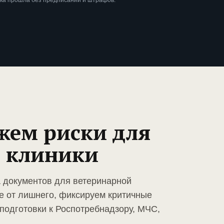
рка прошла без предписаний и штрафов.
жем риски для
 клиники
а документов для ветеринарной
е от лишнего, фиксируем критичные
подготовки к Роспотребнадзору, МЧС,