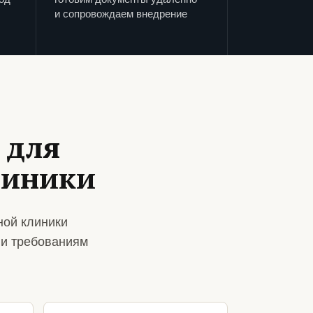
и сопровождаем внедрение
 для
линики
ной клиники
 и требованиям