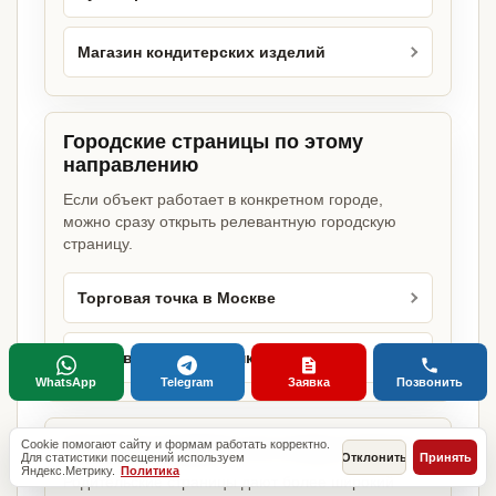
Магазин кондитерских изделий
Городские страницы по этому
направлению
Если объект работает в конкретном городе,
можно сразу открыть релевантную городскую
страницу.
Торговая точка в Москве
Торговая точка в Санкт-Петербурге
WhatsApp
Telegram
Заявка
Позвонить
Базовые разделы по этому запросу
Cookie помогают сайту и формам работать корректно.
Для статистики посещений используем
Отклонить
Принять
Яндекс.Метрику.
Политика
Родительские страницы дают более широкий