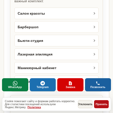
важный комплект.
Салон красоты
Барбершоп
Бьюти-студия
Лазерная эпиляция
Маникюрный кабинет
Маникюрный салон
WhatsApp
Telegram
Заявка
Позвонить
Городские страницы по этому
Cookie помогают сайту и формам работать корректно.
Для статистики посещений используем
Отклонить
Принять
направлению
Яндекс.Метрику.
Политика