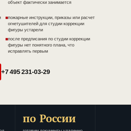
объект фактически занимается
и
пожарные инструкции, приказы или расчет
огнетушителей для студии коррекции
фигуры устарели
после предписания по студии коррекции
фигуры нет понятного плана, что
исправлять первым
+7 495 231-03-29
по России
од
готовим документы удаленно