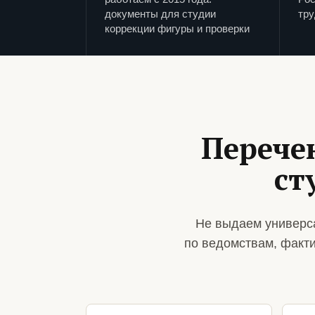
документы для студии
тру
коррекции фигуры и проверки
Перече
ст
Не выдаем универса
по ведомствам, факт