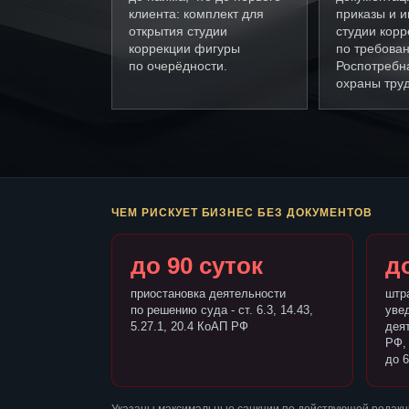
клиента: комплект для
приказы и и
открытия студии
студии кор
коррекции фигуры
по требова
по очерёдности.
Роспотребн
охраны труд
ЧЕМ РИСКУЕТ БИЗНЕС БЕЗ ДОКУМЕНТОВ
до 90 суток
до
приостановка деятельности
штр
по решению суда - ст. 6.3, 14.43,
уве
5.27.1, 20.4 КоАП РФ
деят
РФ,
до 6