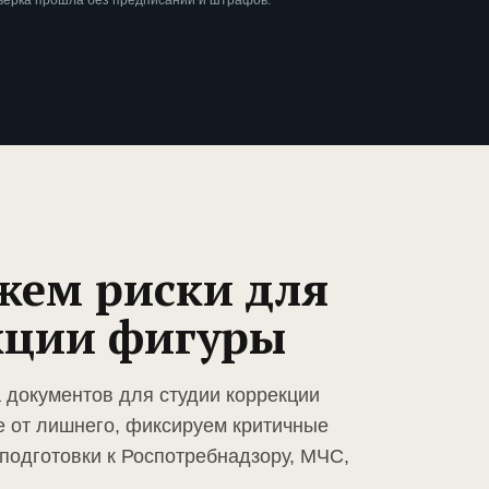
верка прошла без предписаний и штрафов.
жем риски для
кции фигуры
а документов для студии коррекции
 от лишнего, фиксируем критичные
подготовки к Роспотребнадзору, МЧС,