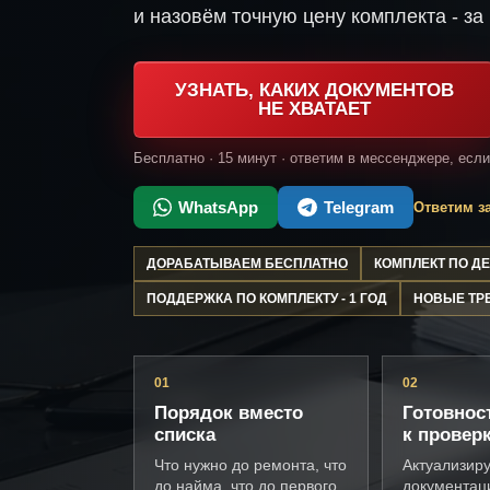
и назовём точную цену комплекта - за 
УЗНАТЬ, КАКИХ ДОКУМЕНТОВ
НЕ ХВАТАЕТ
Бесплатно · 15 минут · ответим в мессенджере, есл
WhatsApp
Telegram
Ответим за
ДОРАБАТЫВАЕМ БЕСПЛАТНО
КОМПЛЕКТ ПО 
ПОДДЕРЖКА ПО КОМПЛЕКТУ - 1 ГОД
НОВЫЕ ТР
01
02
Порядок вместо
Готовнос
списка
к провер
Что нужно до ремонта, что
Актуализир
до найма, что до первого
документац