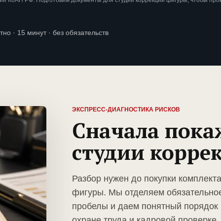
и КоАП РФ. Подготовим документы для студии коррекции фигуры, чтобы про
тно · 15 минут · без обязательств
ЭКСПРЕСС-ДИАГНОСТИКА РИСКОВ
Сначала пока
студии корре
Разбор нужен до покупки комплект
фигуры. Мы отделяем обязательное
пробелы и даем понятный порядок 
охране труда и кадровой проверке.