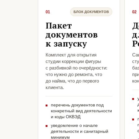
01
02
БЛОК ДОКУМЕНТОВ
Пакет
Д
документов
д
к запуску
Р
Комплект для открытия
Са
студии коррекции фигуры
ст
с разбивкой по очерёдности:
ба
что нужно до ремонта, что
пр
до найма, что до первого
кон
клиента.
перечень документов под
конкретный вид деятельности
и коды ОКВЭД
уведомление о начале
деятельности и санитарный
минимум