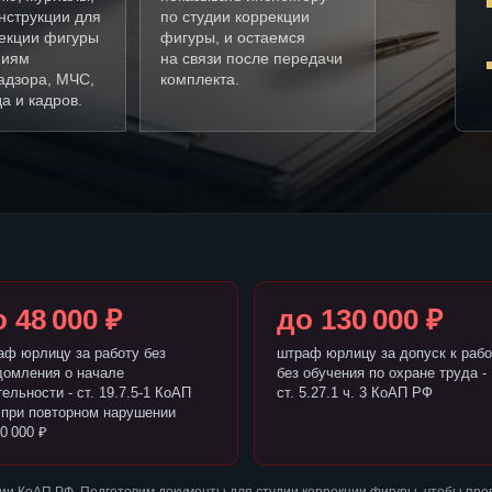
нструкции для
по студии коррекции
рекции фигуры
фигуры, и остаемся
ниям
на связи после передачи
адзора, МЧС,
комплекта.
а и кадров.
 48 000 ₽
до 130 000 ₽
аф юрлицу за работу без
штраф юрлицу за допуск к рабо
домления о начале
без обучения по охране труда -
ельности - ст. 19.7.5-1 КоАП
ст. 5.27.1 ч. 3 КоАП РФ
 при повторном нарушении
0 000 ₽