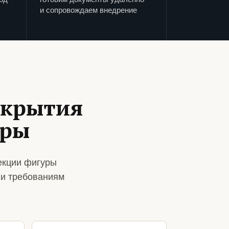
и сопровождаем внедрение
ткрытия
уры
екции фигуры
 и требованиям