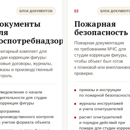
03
БЛОК ДОКУМЕНТОВ
БЛОК ДОКУМЕНТ
окументы
Пожарная
ля
безопасность
оспотребнадзора
Пожарная документация
по требованиям МЧС для
нитарный комплект для
студии коррекции фигуры,
удии коррекции фигуры:
чтобы объект был готов
зовые договоры, журналы,
к плановой или внепланово
иказы и производственный
проверке.
троль.
приказы и инструкции
уведомление о начале
по пожарной безопасност
деятельности для студии
коррекции фигуры
журналы инструктажей
и учета огнетушителей
программа
производственного контроля
расчет огнетушителей
с учетом формата объекта
и порядок действий при
пожаре для студии корре