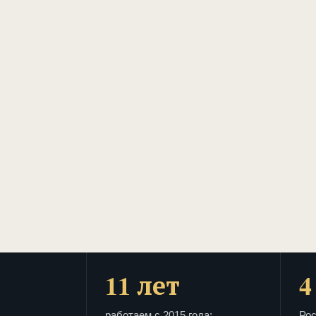
11 лет
4
работаем с 2015 года:
Рос