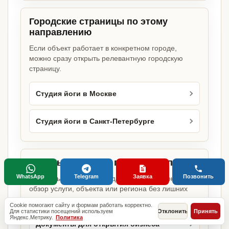
Городские страницы по этому
направлению
Если объект работает в конкретном городе,
можно сразу открыть релевантную городскую
страницу.
Студия йоги в Москве
Студия йоги в Санкт-Петербурге
Базовые разделы по этому запросу
WhatsApp
Telegram
Заявка
Позвонить
Родительские страницы дают более широкий
обзор услуги, объекта или региона без лишних
переходов.
Cookie помогают сайту и формам работать корректно.
Для статистики посещений используем
Отклонить
Принять
Яндекс.Метрику.
Политика
Документы для открытия бизнеса