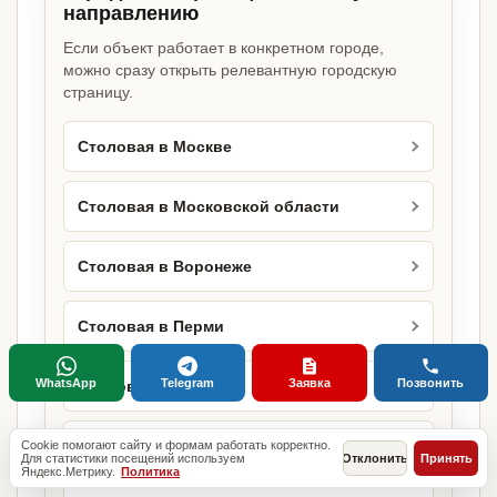
направлению
Если объект работает в конкретном городе,
можно сразу открыть релевантную городскую
страницу.
Столовая в Москве
Столовая в Московской области
Столовая в Воронеже
Столовая в Перми
WhatsApp
Telegram
Заявка
Позвонить
Столовая в Тюмени
Столовая в Туле
Cookie помогают сайту и формам работать корректно.
Для статистики посещений используем
Отклонить
Принять
Яндекс.Метрику.
Политика