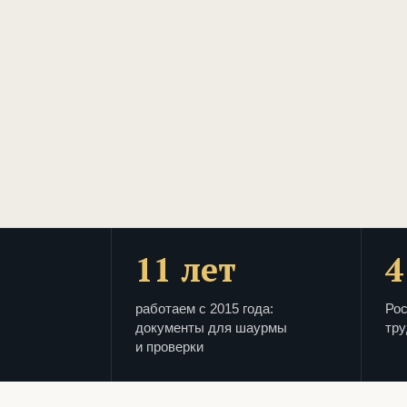
11 лет
4
работаем с 2015 года:
Рос
документы для шаурмы
тру
и проверки