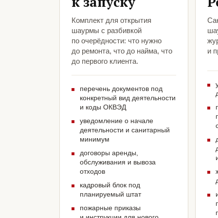
к запуску
Р
Комплект для открытия
Са
шаурмы с разбивкой
ша
по очерёдности: что нужно
жу
до ремонта, что до найма, что
и 
до первого клиента.
перечень документов под
конкретный вид деятельности
и коды ОКВЭД
уведомление о начале
деятельности и санитарный
минимум
договоры аренды,
обслуживания и вывоза
отходов
кадровый блок под
планируемый штат
пожарные приказы
и инструкции для нового