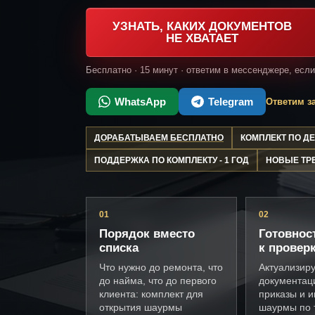
УЗНАТЬ, КАКИХ ДОКУМЕНТОВ
НЕ ХВАТАЕТ
Бесплатно · 15 минут · ответим в мессенджере, есл
WhatsApp
Telegram
Ответим за
ДОРАБАТЫВАЕМ БЕСПЛАТНО
КОМПЛЕКТ ПО 
ПОДДЕРЖКА ПО КОМПЛЕКТУ - 1 ГОД
НОВЫЕ ТР
01
02
Порядок вместо
Готовнос
списка
к провер
Что нужно до ремонта, что
Актуализир
до найма, что до первого
документац
клиента: комплект для
приказы и и
открытия шаурмы
шаурмы по 