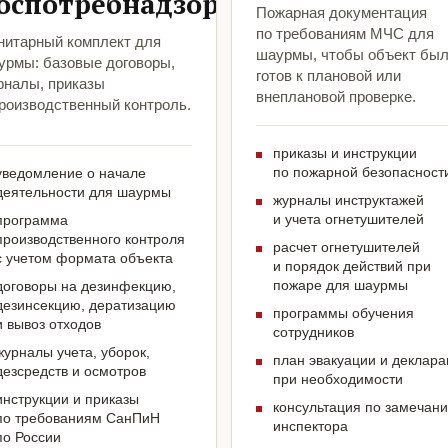
оспотребнадзора
Пожарная документация
по требованиям МЧС для
нитарный комплект для
шаурмы, чтобы объект бы
урмы: базовые договоры,
готов к плановой или
рналы, приказы
внеплановой проверке.
производственный контроль.
приказы и инструкции
по пожарной безопасност
уведомление о начале
деятельности для шаурмы
журналы инструктажей
и учета огнетушителей
программа
производственного контроля
расчет огнетушителей
с учетом формата объекта
и порядок действий при
пожаре для шаурмы
договоры на дезинфекцию,
дезинсекцию, дератизацию
программы обучения
и вывоз отходов
сотрудников
журналы учета, уборок,
план эвакуации и деклар
дезсредств и осмотров
при необходимости
инструкции и приказы
консультация по замечан
по требованиям СанПиН
инспектора
по России