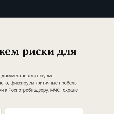
жем риски для
а документов для шаурмы.
него, фиксируем критичные пробелы
ки к Роспотребнадзору, МЧС, охране